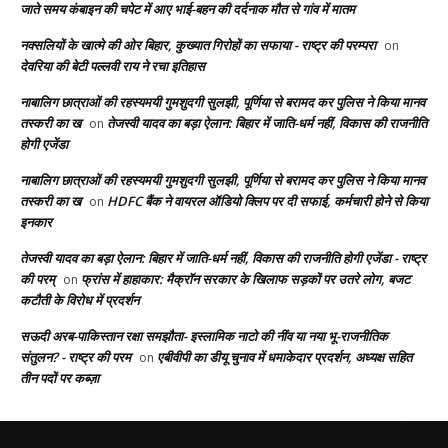
जाते समय कंबाइन की चपेट में आए भाई-बहन की दर्दनाक मौत से गांव में मातम
नक्सलियों के खात्मे की ओर बिहार, कुख्यात गिरोहों का सफाया - राष्ट्र की परम्परा
on
देवरिया की बेटी पल्लवी राय ने रचा इतिहास
नाबालिग छात्राओं की रहस्यमयी गुमशुदगी सुलझी, पूर्णिया से बरामद कर पुलिस ने किया मानव
तस्करी का ख
तेजस्वी यादव का बड़ा ऐलान: बिहार में जाति-धर्म नहीं, विकास की राजनीति
on
होगी एजेंडा
नाबालिग छात्राओं की रहस्यमयी गुमशुदगी सुलझी, पूर्णिया से बरामद कर पुलिस ने किया मानव
तस्करी का ख
HDFC बैंक ने वायरल ऑडियो क्लिप पर दी सफाई, कर्मचारी होने से किया
on
इनकार
तेजस्वी यादव का बड़ा ऐलान: बिहार में जाति-धर्म नहीं, विकास की राजनीति होगी एजेंडा - राष्ट्र
की परम्
फ्रांस में हाहाकार: मैक्रॉन सरकार के खिलाफ सड़कों पर उतरे लोग, बजट
on
कटौती के विरोध में प्रदर्शन
सऊदी अरब-पाकिस्तान रक्षा समझौता- इस्लामिक नाटो की नींव या नया भू-राजनीतिक
संतुलन? - राष्ट्र की परम
एबीवीपी का डीयू चुनाव में धमाकेदार प्रदर्शन, अध्यक्ष सहित
on
तीन पदों पर कब्ज़ा