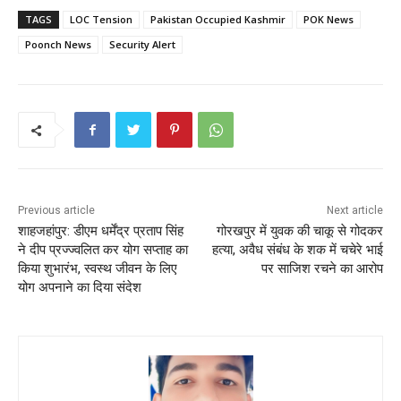
c
itt
ai
a
er
ar
TAGS
LOC Tension
Pakistan Occupied Kashmir
POK News
e
er
l
ts
e
e
Poonch News
Security Alert
b
A
st
o
p
o
p
k
Previous article
Next article
शाहजहांपुर: डीएम धर्मेंद्र प्रताप सिंह
गोरखपुर में युवक की चाकू से गोदकर
ने दीप प्रज्ज्वलित कर योग सप्ताह का
हत्या, अवैध संबंध के शक में चचेरे भाई
किया शुभारंभ, स्वस्थ जीवन के लिए
पर साजिश रचने का आरोप
योग अपनाने का दिया संदेश