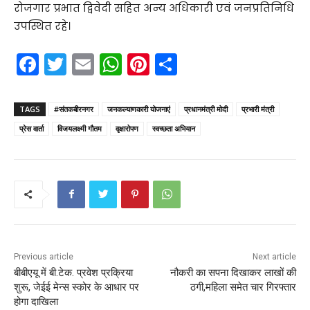
रोजगार प्रभात द्विवेदी सहित अन्य अधिकारी एवं जनप्रतिनिधि
उपस्थित रहे।
F
T
E
W
Pi
S
a
w
m
h
nt
h
c
itt
ai
a
er
ar
TAGS
#संतकबीरनगर
जनकल्याणकारी योजनाएं
प्रधानमंत्री मोदी
प्रभारी मंत्री
e
er
l
ts
e
e
प्रेस वार्ता
विजयलक्ष्मी गौतम
वृक्षारोपण
स्वच्छता अभियान
b
A
st
o
p
o
p
k
Previous article
Next article
बीबीएयू में बी.टेक. प्रवेश प्रक्रिया
नौकरी का सपना दिखाकर लाखों की
शुरू, जेईई मेन्स स्कोर के आधार पर
ठगी,महिला समेत चार गिरफ्तार
होगा दाखिला