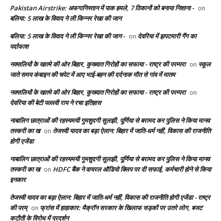
Pakistan Airstrike: अफगानिस्तान में पाक हमले, 7 ठिकानों को बनाया निशाना -
on
बलिया: 5 लाख के विवाद ने ली किन्नर रेखा की जान
बलिया: 5 लाख के विवाद ने ली किन्नर रेखा की जान -
देवरिया में झपटमारी गैंग का
on
पर्दाफाश
नक्सलियों के खात्मे की ओर बिहार, कुख्यात गिरोहों का सफाया - राष्ट्र की परम्परा
स्कूल
on
जाते समय कंबाइन की चपेट में आए भाई-बहन की दर्दनाक मौत से गांव में मातम
नक्सलियों के खात्मे की ओर बिहार, कुख्यात गिरोहों का सफाया - राष्ट्र की परम्परा
on
देवरिया की बेटी पल्लवी राय ने रचा इतिहास
नाबालिग छात्राओं की रहस्यमयी गुमशुदगी सुलझी, पूर्णिया से बरामद कर पुलिस ने किया मानव
तस्करी का ख
तेजस्वी यादव का बड़ा ऐलान: बिहार में जाति-धर्म नहीं, विकास की राजनीति
on
होगी एजेंडा
नाबालिग छात्राओं की रहस्यमयी गुमशुदगी सुलझी, पूर्णिया से बरामद कर पुलिस ने किया मानव
तस्करी का ख
HDFC बैंक ने वायरल ऑडियो क्लिप पर दी सफाई, कर्मचारी होने से किया
on
इनकार
तेजस्वी यादव का बड़ा ऐलान: बिहार में जाति-धर्म नहीं, विकास की राजनीति होगी एजेंडा - राष्ट्र
की परम्
फ्रांस में हाहाकार: मैक्रॉन सरकार के खिलाफ सड़कों पर उतरे लोग, बजट
on
कटौती के विरोध में प्रदर्शन