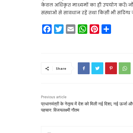
केवल अधिकृत माध्यमों का ही उपयोग करें। नौ
संस्थाओं से सावधान रहें तथा किसी भी संदिग्ध
F
T
E
W
Pi
S
a
w
m
h
nt
h
c
itt
ai
a
er
ar
e
er
l
ts
e
e
b
A
st
Share
o
p
o
p
k
Previous article
प्रधानमंत्री के नेतृत्व में देश को मिली नई दिशा, नई ऊर्जा 
पहचान: विजयलक्ष्मी गौतम