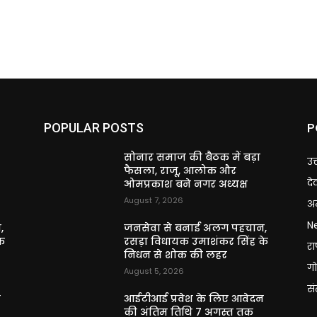
P
POPULAR POSTS
सोनार समाज की बैठक में बड़ा
उत
फैसला, राजू, आलोक और
दे
ओमप्रकाश बने नगर अध्यक्ष
August 7, 2026
अन
N
,
जनसेवा से बनाई अलग पहचान,
े
रसड़ा विधायक उमाशंकर सिंह के
राष
निधन से शोक की लहर
गो
August 5, 2026
स
न
आईटीआई प्रवेश के लिए आवेदन
की अंतिम तिथि 7 अगस्त तक