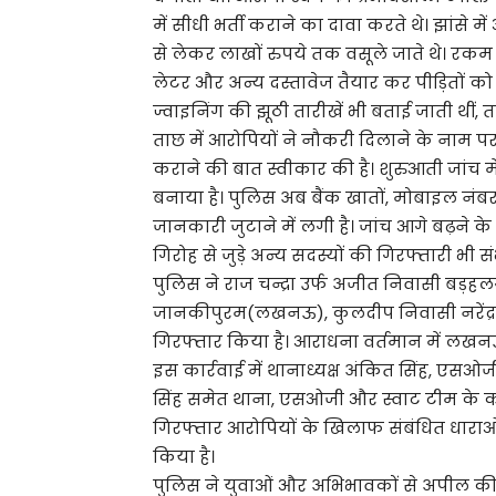
में सीधी भर्ती कराने का दावा करते थे। झांसे 
से लेकर लाखों रुपये तक वसूले जाते थे। रकम म
लेटर और अन्य दस्तावेज तैयार कर पीड़ितों को स
ज्वाइनिंग की झूठी तारीखें भी बताई जाती थीं, 
ताछ में आरोपियों ने नौकरी दिलाने के नाम पर
कराने की बात स्वीकार की है। शुरुआती जांच म
बनाया है। पुलिस अब बैंक खातों, मोबाइल नंबरो
जानकारी जुटाने में लगी है। जांच आगे बढ़ने
गिरोह से जुड़े अन्य सदस्यों की गिरफ्तारी भी सं
पुलिस ने राज चन्द्रा उर्फ अजीत निवासी बड़
जानकीपुरम(लखनऊ), कुलदीप निवासी नरेंद्र
गिरफ्तार किया है। आराधना वर्तमान में लखनऊ के
इस कार्रवाई में थानाध्यक्ष अंकित सिंह, एसओजी
सिंह समेत थाना, एसओजी और स्वाट टीम के कई 
गिरफ्तार आरोपियों के खिलाफ संबंधित धाराओं म
किया है।
पुलिस ने युवाओं और अभिभावकों से अपील क