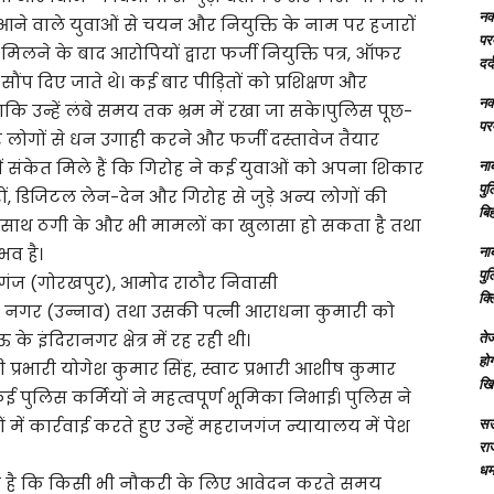
नक्
में आने वाले युवाओं से चयन और नियुक्ति के नाम पर हजारों
परम
िलने के बाद आरोपियों द्वारा फर्जी नियुक्ति पत्र, ऑफर
दर्
ौंप दिए जाते थे। कई बार पीड़ितों को प्रशिक्षण और
नक्
ताकि उन्हें लंबे समय तक भ्रम में रखा जा सके।पुलिस पूछ-
परम
 लोगों से धन उगाही करने और फर्जी दस्तावेज तैयार
ना
ें संकेत मिले हैं कि गिरोह ने कई युवाओं को अपना शिकार
पु
ं, डिजिटल लेन-देन और गिरोह से जुड़े अन्य लोगों की
बिह
 के साथ ठगी के और भी मामलों का खुलासा हो सकता है तथा
ना
भव है।
पु
हलगंज (गोरखपुर), आमोद राठौर निवासी
क्
 नगर (उन्नाव) तथा उसकी पत्नी आराधना कुमारी को
तेज
 इंदिरानगर क्षेत्र में रह रही थी।
होग
 प्रभारी योगेश कुमार सिंह, स्वाट प्रभारी आशीष कुमार
खि
पुलिस कर्मियों ने महत्वपूर्ण भूमिका निभाई। पुलिस ने
सऊ
ें कार्रवाई करते हुए उन्हें महराजगंज न्यायालय में पेश
रा
धमा
ी है कि किसी भी नौकरी के लिए आवेदन करते समय