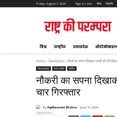
Friday, August 7, 2026
Sign in / Join
विश्व
राष्ट्रीय
ok
विश्व
राष्ट्रीय
उत्तरप्रदेश
ऑटोमोबाइ
Home
Newsbeat
नौकरी का सपना दिखाकर लाखों की ठगी,महिला
Newsbeat
उत्तर प्रदेश
देवरिया
pp
नौकरी का सपना दिखाक
t
चार गिरफ्तार
By
rkpNavneet Mishra
June 13, 2026