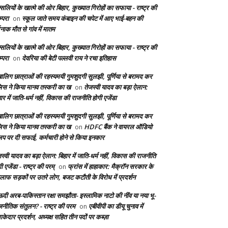
सलियों के खात्मे की ओर बिहार, कुख्यात गिरोहों का सफाया - राष्ट्र की
्परा
स्कूल जाते समय कंबाइन की चपेट में आए भाई-बहन की
on
दनाक मौत से गांव में मातम
सलियों के खात्मे की ओर बिहार, कुख्यात गिरोहों का सफाया - राष्ट्र की
्परा
देवरिया की बेटी पल्लवी राय ने रचा इतिहास
on
बालिग छात्राओं की रहस्यमयी गुमशुदगी सुलझी, पूर्णिया से बरामद कर
लिस ने किया मानव तस्करी का ख
तेजस्वी यादव का बड़ा ऐलान:
on
ार में जाति-धर्म नहीं, विकास की राजनीति होगी एजेंडा
बालिग छात्राओं की रहस्यमयी गुमशुदगी सुलझी, पूर्णिया से बरामद कर
लिस ने किया मानव तस्करी का ख
HDFC बैंक ने वायरल ऑडियो
on
लिप पर दी सफाई, कर्मचारी होने से किया इनकार
स्वी यादव का बड़ा ऐलान: बिहार में जाति-धर्म नहीं, विकास की राजनीति
ी एजेंडा - राष्ट्र की परम्
फ्रांस में हाहाकार: मैक्रॉन सरकार के
on
लाफ सड़कों पर उतरे लोग, बजट कटौती के विरोध में प्रदर्शन
दी अरब-पाकिस्तान रक्षा समझौता- इस्लामिक नाटो की नींव या नया भू-
जनीतिक संतुलन? - राष्ट्र की परम
एबीवीपी का डीयू चुनाव में
on
केदार प्रदर्शन, अध्यक्ष सहित तीन पदों पर कब्ज़ा