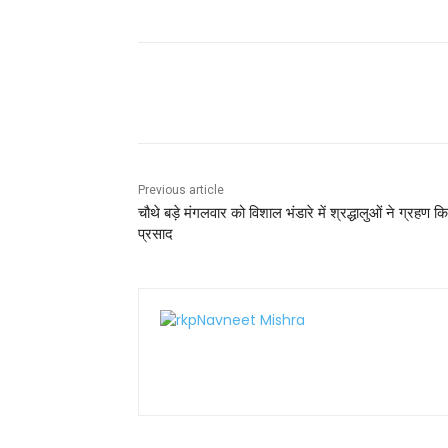
c
itt
ai
a
er
ar
e
er
l
ts
e
e
b
A
st
Share
o
p
o
p
k
Previous article
चौथे बड़े मंगलवार को विशाल भंडारे में श्रद्धालुओं ने ग्रहण क
प्रसाद