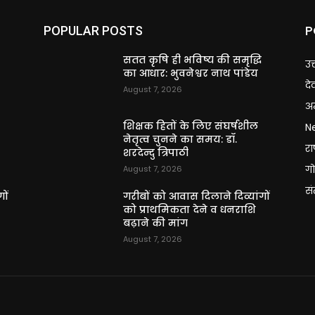
P
POPULAR POSTS
ि
सतत कृषि ही भविष्य की समृद्धि
उत
का आधार: भुवनेश्वर नाथ पांडेय
दे
August 7, 2026
अन
शिक्षक हितों के लिए संघर्षशील
N
नेतृत्व चुनने का समय: डॉ.
राष
शरदेन्दु त्रिपाठी
गो
August 7, 2026
स
ों
गरीबों को आवास दिलाने दिव्यांगों
को प्राथमिकता देने व धनराशि
बढ़ाने की मांग
August 7, 2026