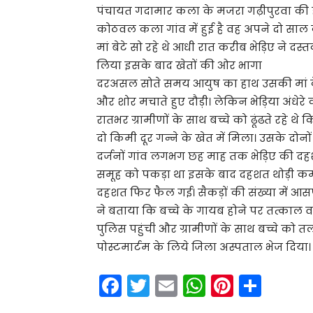
पंचायत गदामार कला के मजरा गढ़ीपुरवा की है।
कोठवल कला गांव में हुई है वह अपने दो साल
मां बेटे सो रहे थे आधी रात करीब भेड़िए ने दस
लिया इसके बाद खेतों की ओर भागा
दरअसल सोते समय आयुष का हाथ उसकी मां के 
और शोर मचाते हुए दौड़ी। लेकिन भेड़िया अंध
रातभर ग्रामीणों के साथ बच्चे को ढूंढते रहे
दो किमी दूर गन्ने के खेत में मिला। उसके दोनों
दर्जनों गांव लगभग छह माह तक भेड़िए की दहशत
समूह को पकड़ा था इसके बाद दहशत थोड़ी कम 
दहशत फिर फैल गई। सैकड़ों की संख्या में आसप
ने बताया कि बच्चे के गायब होने पर तत्काल
पुलिस पहुंची और ग्रामीणों के साथ बच्चे को 
पोस्टमार्टम के लिये जिला अस्पताल भेज दिया।
F
T
E
W
Pi
S
a
w
m
h
nt
h