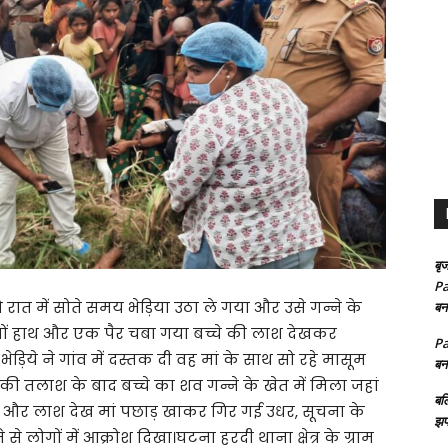
बृज
Pa
रात में सोते समय भेड़िया उठा ले गया और उसे गन्ने के
बन
ोनों हाथ और एक पैर चबा गया बच्चे की लाश देखकर
Pa
ये ने गांव में दस्तक दी वह मां के साथ सो रहे मासूम
बन
की तलाश के बाद बच्चे का शव गन्ने के खेत में मिला जहां
बल
ा और लाश देख मां पछाड़ खाकर गिर गई उधर, सूचना के
झप
े लोगों में आक्रोश दिखा।घटना हरदी थाना क्षेत्र के ग्राम