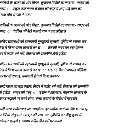
सलियों के खात्मे की ओर बिहार, कुख्यात गिरोहों का सफाया - राष्ट्र की
्परा
स्कूल जाते समय कंबाइन की चपेट में आए भाई-बहन की
on
दनाक मौत से गांव में मातम
सलियों के खात्मे की ओर बिहार, कुख्यात गिरोहों का सफाया - राष्ट्र की
्परा
देवरिया की बेटी पल्लवी राय ने रचा इतिहास
on
बालिग छात्राओं की रहस्यमयी गुमशुदगी सुलझी, पूर्णिया से बरामद कर
लिस ने किया मानव तस्करी का ख
तेजस्वी यादव का बड़ा ऐलान:
on
ार में जाति-धर्म नहीं, विकास की राजनीति होगी एजेंडा
बालिग छात्राओं की रहस्यमयी गुमशुदगी सुलझी, पूर्णिया से बरामद कर
लिस ने किया मानव तस्करी का ख
HDFC बैंक ने वायरल ऑडियो
on
लिप पर दी सफाई, कर्मचारी होने से किया इनकार
स्वी यादव का बड़ा ऐलान: बिहार में जाति-धर्म नहीं, विकास की राजनीति
ी एजेंडा - राष्ट्र की परम्
फ्रांस में हाहाकार: मैक्रॉन सरकार के
on
लाफ सड़कों पर उतरे लोग, बजट कटौती के विरोध में प्रदर्शन
दी अरब-पाकिस्तान रक्षा समझौता- इस्लामिक नाटो की नींव या नया भू-
जनीतिक संतुलन? - राष्ट्र की परम
एबीवीपी का डीयू चुनाव में
on
केदार प्रदर्शन, अध्यक्ष सहित तीन पदों पर कब्ज़ा