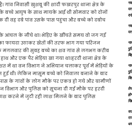
नक्
 गांव निवासी खुशबू की शादी फखरपुर थाना क्षेत्र के
परम
 के बच्चे आयुष के साथ मायके आई थी सोमवार को दोनों
दर्
्तक दी वह दबे पांव उसके पास पहुंचा और बच्चे को दबोच
नक्
परम
आंचल के नीचे था। भेड़िए के खींचते समय वो जग गई
ेरे का फायदा उठाकर खेतों की तरफ भाग गया परिजन
ना
पु
 थे कि मंगलवार की सुबह बच्चे का शव गांव से लगभग करीब
बिह
 हाथ और एक पैर भेड़िया खा गया था।हरदी थाना क्षेत्र के
 में था वन विभाग ने अभियान चलाकर पूर्व में भेड़ियों के
ना
पु
हुई थी। लेकिन मासूम बच्चे को निवाला बनाने के बाद
क्
ास के गांवों के लोग मौके पर एकत्र हो गये और ग्रामीणों
 वन विभाग और पुलिस को सूचना दी गई मौके पर हरदी
तेज
होग
तलाश करने में जुटी रही लाश मिलने के बाद पुलिस
खि
सऊ
रा
धमा