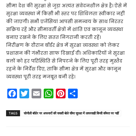
सीमा देश की सुरक्षा से जुड़ा अत्यंत संवेदनशील क्षेत्र है। ऐसे में
सुरक्षा व्यवस्था में किसी भी स्तर पर शिथिलता स्वीकार नहीं
की जाएगी। सभी एजेंसियां आपसी समन्वय के साथ निरंतर
सक्रिय रहें और सीमावर्ती क्षेत्रों में शांति एवं कानून व्यवस्था
बनाए रखने के लिए सतत निगरानी करती रहें।
निरीक्षण के दौरान बॉर्डर क्षेत्र में सुरक्षा व्यवस्था को लेकर
प्रशासन की गंभीरता साफ दिखाई दी। अधिकारियों ने सुरक्षा
बलों को हर परिस्थिति से निपटने के लिए पूरी तरह मुस्तैद
रहने के निर्देश दिए, ताकि सीमा क्षेत्र में सुरक्षा और कानून
व्यवस्था पूरी तरह मजबूत बनी रहे।
F
T
E
W
Pi
S
a
w
m
h
nt
h
c
itt
ai
a
er
ar
TAGS
सोनौली बॉर्डर पर अफसरों की सख्ती बोले सीमा सुरक्षा में लापरवाही किसी कीमत पर नहीं
e
er
l
ts
e
e
b
A
st