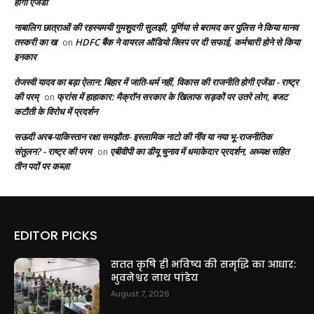
होगी एजेंडा
नाबालिग छात्राओं की रहस्यमयी गुमशुदगी सुलझी, पूर्णिया से बरामद कर पुलिस ने किया मानव
तस्करी का ख
HDFC बैंक ने वायरल ऑडियो क्लिप पर दी सफाई, कर्मचारी होने से किया
on
इनकार
तेजस्वी यादव का बड़ा ऐलान: बिहार में जाति-धर्म नहीं, विकास की राजनीति होगी एजेंडा - राष्ट्र
की परम्
फ्रांस में हाहाकार: मैक्रॉन सरकार के खिलाफ सड़कों पर उतरे लोग, बजट
on
कटौती के विरोध में प्रदर्शन
सऊदी अरब-पाकिस्तान रक्षा समझौता- इस्लामिक नाटो की नींव या नया भू-राजनीतिक
संतुलन? - राष्ट्र की परम
एबीवीपी का डीयू चुनाव में धमाकेदार प्रदर्शन, अध्यक्ष सहित
on
तीन पदों पर कब्ज़ा
EDITOR PICKS
सतत कृषि ही भविष्य की समृद्धि का आधार:
भुवनेश्वर नाथ पांडेय
August 7, 2026