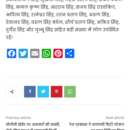
सिंह, कमल कृष्ण सिंह, आरएन सिंह, संजय सिंह एडवोकेट,
आदित्य सिंह, रत्नेश्वर सिंह, रतन प्रताप सिंह, अरुण सिंह,
देवानंद सिंह, वरुण सिंह बघेल, शौर्य प्रताप सिंह, अंकित सिंह,
दुर्गेश सिंह और चुन्नू सिंह सहित बड़ी संख्या में लोग उपस्थित
रहे।
F
T
E
W
Pi
S
a
w
m
h
nt
h
c
itt
ai
a
er
ar
e
er
l
ts
e
e
b
A
st
o
p
o
p
k
Previous article
Next article
सोनौली बॉर्डर पर अफसरों की सख्ती,
रेल प्रबंधक ने वाराणसी सिटी स्टेशन