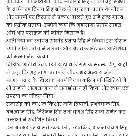
कार्यक्रम की अध्यक्षता कवि सौदागर सिंह ने की। वहीं संस्था
के वार्डन रणविजय सिंह बघेल ने महाराणा प्रताप के जीवन
और संघर्षों पर विस्तार से प्रकाश डालते हुए उन्हें राष्ट्र गौरव
का प्रतीक बताया। उन्होंने कहा कि महाराणा प्रताप साहस,
शौर्य और पराक्रम की जीवंत मिसाल हैं।
अतिथियों का स्वागत राघवेंद्र प्रताप सिंह ने किया। इस दौरान
रणवीर सिंह वीरा ने तलवार और अंगवस्त्र भेंट कर अतिथियों
को सम्मानित किया।
विशिष्ट अतिथि एवं भारतीय खाद्य निगम के सदस्य दीपू शाही
ने कहा कि महाराणा प्रताप ने जीवनभर अन्याय और
साम्राज्यवाद के खिलाफ संघर्ष किया। कठिन परिस्थितियों में
भी उन्होंने आत्मसम्मान से समझौता नहीं किया और त्याग एवं
तपस्या का जीवन जिया।
समारोह को कौशल किशोर मणि त्रिपाठी, प्रभुदयाल सिंह,
घनश्याम सिंह, निरंजन सिंह तथा बृजेश सिंह राजा समेत कई
वक्ताओं ने संबोधित किया।
इस अवसर पर यासवल्कय सिंह एडवोकेट, राजनारायण सिंह,
रुदनारायण सिंह, सुखारी सिंह, महेश प्रताप सिंह, शंकर दयाल