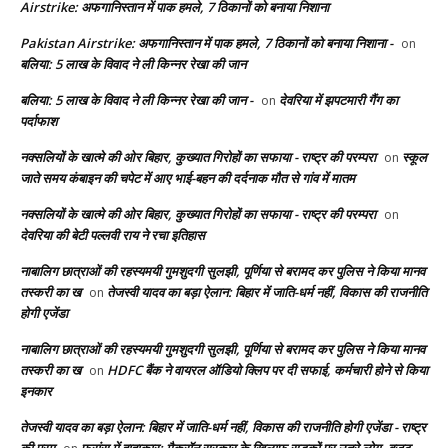
Airstrike: अफगानिस्तान में पाक हमले, 7 ठिकानों को बनाया निशाना
Pakistan Airstrike: अफगानिस्तान में पाक हमले, 7 ठिकानों को बनाया निशाना -
on
बलिया: 5 लाख के विवाद ने ली किन्नर रेखा की जान
बलिया: 5 लाख के विवाद ने ली किन्नर रेखा की जान -
देवरिया में झपटमारी गैंग का
on
पर्दाफाश
नक्सलियों के खात्मे की ओर बिहार, कुख्यात गिरोहों का सफाया - राष्ट्र की परम्परा
स्कूल
on
जाते समय कंबाइन की चपेट में आए भाई-बहन की दर्दनाक मौत से गांव में मातम
नक्सलियों के खात्मे की ओर बिहार, कुख्यात गिरोहों का सफाया - राष्ट्र की परम्परा
on
देवरिया की बेटी पल्लवी राय ने रचा इतिहास
नाबालिग छात्राओं की रहस्यमयी गुमशुदगी सुलझी, पूर्णिया से बरामद कर पुलिस ने किया मानव
तस्करी का ख
तेजस्वी यादव का बड़ा ऐलान: बिहार में जाति-धर्म नहीं, विकास की राजनीति
on
होगी एजेंडा
नाबालिग छात्राओं की रहस्यमयी गुमशुदगी सुलझी, पूर्णिया से बरामद कर पुलिस ने किया मानव
तस्करी का ख
HDFC बैंक ने वायरल ऑडियो क्लिप पर दी सफाई, कर्मचारी होने से किया
on
इनकार
तेजस्वी यादव का बड़ा ऐलान: बिहार में जाति-धर्म नहीं, विकास की राजनीति होगी एजेंडा - राष्ट्र
की परम्
फ्रांस में हाहाकार: मैक्रॉन सरकार के खिलाफ सड़कों पर उतरे लोग, बजट