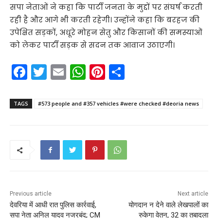
सपा नेताओं ने कहा कि पार्टी जनता के मुद्दों पर संघर्ष करती
रही है और आगे भी करती रहेगी। उन्होंने कहा कि बरहज की
उपेक्षित सड़कों, अधूरे मोहन सेतु और किसानों की समस्याओं
को लेकर पार्टी सड़क से सदन तक आवाज उठाएगी।
F
T
E
W
Pi
S
a
w
m
h
nt
h
c
itt
ai
a
er
ar
TAGS
#573 people and #357 vehicles #were checked #deoria news
e
er
l
ts
e
e
b
A
st
o
p
o
p
k
Previous article
Next article
देवरिया में आधी रात पुलिस कार्रवाई,
योगदान न देने वाले लेखपालों का
सपा नेता अनिल यादव नजरबंद; CM
रुकेगा वेतन, 32 का तबादला