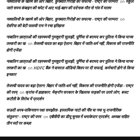
नक्सलियों के खात्मे की ओर बिहार, कुख्यात गिरोहों का सफाया - राष्ट्र की परम्परा
स्कूल
on
जाते समय कंबाइन की चपेट में आए भाई-बहन की दर्दनाक मौत से गांव में मातम
नक्सलियों के खात्मे की ओर बिहार, कुख्यात गिरोहों का सफाया - राष्ट्र की परम्परा
on
देवरिया की बेटी पल्लवी राय ने रचा इतिहास
नाबालिग छात्राओं की रहस्यमयी गुमशुदगी सुलझी, पूर्णिया से बरामद कर पुलिस ने किया मानव
तस्करी का ख
तेजस्वी यादव का बड़ा ऐलान: बिहार में जाति-धर्म नहीं, विकास की राजनीति
on
होगी एजेंडा
नाबालिग छात्राओं की रहस्यमयी गुमशुदगी सुलझी, पूर्णिया से बरामद कर पुलिस ने किया मानव
तस्करी का ख
HDFC बैंक ने वायरल ऑडियो क्लिप पर दी सफाई, कर्मचारी होने से किया
on
इनकार
तेजस्वी यादव का बड़ा ऐलान: बिहार में जाति-धर्म नहीं, विकास की राजनीति होगी एजेंडा - राष्ट्र
की परम्
फ्रांस में हाहाकार: मैक्रॉन सरकार के खिलाफ सड़कों पर उतरे लोग, बजट
on
कटौती के विरोध में प्रदर्शन
सऊदी अरब-पाकिस्तान रक्षा समझौता- इस्लामिक नाटो की नींव या नया भू-राजनीतिक
संतुलन? - राष्ट्र की परम
एबीवीपी का डीयू चुनाव में धमाकेदार प्रदर्शन, अध्यक्ष सहित
on
तीन पदों पर कब्ज़ा