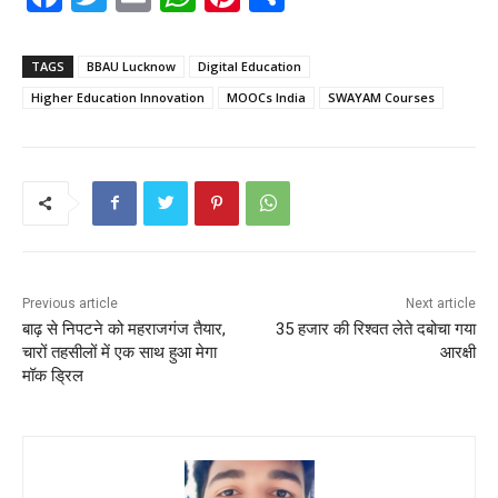
a
w
m
h
nt
h
c
itt
ai
a
er
ar
TAGS
BBAU Lucknow
Digital Education
e
er
l
ts
e
e
Higher Education Innovation
MOOCs India
SWAYAM Courses
b
A
st
o
p
o
p
k
Previous article
Next article
बाढ़ से निपटने को महराजगंज तैयार,
35 हजार की रिश्वत लेते दबोचा गया
चारों तहसीलों में एक साथ हुआ मेगा
आरक्षी
मॉक ड्रिल