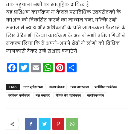
तक पहुंचाना सभी का सामूहिक दायित्व है।
यह प्रशिक्षण कार्यक्रम न केवल पराविधिक स्वयंसेवकों के
कौशल को विकसित करने का माध्यम बना, बल्कि उन्हें
समाज में न्याय और अधिकारों के प्रति जागरूकता फैलाने के
लिए प्रेरित भी किया। कार्यक्रम के अंत में सभी प्रतिभागियों ने
संकल्प लिया कि वे अपने-अपने क्षेत्रों में लोगों को विधिक
जानकारी देकर उन्हें सशक्त बनाएंगे।
F
T
E
W
Pi
S
a
w
m
h
nt
h
c
itt
ai
a
er
ar
TAGS
उत्तर प्रदेश खबर
नालसा योजना
न्याय जागरूकता
पराविधिक स्वयंसेवक
e
er
l
ts
e
e
प्रशिक्षण कार्यक्रम
मऊ समाचार
विधिक सेवा प्राधिकरण
सामाजिक न्याय
b
A
st
o
p
o
p