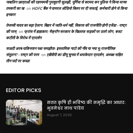
नाबालिग छात्राओं की रहस्यमयी गुमशुदगी सुलझी, पूर्णिया से बरामद कर पुलिस ने किया मानव
तस्करी का ख
HDFC बैंक ने वायरल ऑडियो क्लिप पर दी सफाई, कर्मचारी होने से किया
on
इनकार
तेजस्वी यादव का बड़ा ऐलान: बिहार में जाति-धर्म नहीं, विकास की राजनीति होगी एजेंडा - राष्ट्र
की परम्
फ्रांस में हाहाकार: मैक्रॉन सरकार के खिलाफ सड़कों पर उतरे लोग, बजट
on
कटौती के विरोध में प्रदर्शन
सऊदी अरब-पाकिस्तान रक्षा समझौता- इस्लामिक नाटो की नींव या नया भू-राजनीतिक
संतुलन? - राष्ट्र की परम
एबीवीपी का डीयू चुनाव में धमाकेदार प्रदर्शन, अध्यक्ष सहित
on
तीन पदों पर कब्ज़ा
EDITOR PICKS
सतत कृषि ही भविष्य की समृद्धि का आधार:
भुवनेश्वर नाथ पांडेय
August 7, 2026