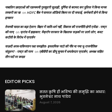
नाबालिग छात्राओं की रहस्यमयी गुमशुदगी सुलझी, पूर्णिया से बरामद कर पुलिस ने किया मानव
तस्करी का ख
HDFC बैंक ने वायरल ऑडियो क्लिप पर दी सफाई, कर्मचारी होने से किया
on
इनकार
तेजस्वी यादव का बड़ा ऐलान: बिहार में जाति-धर्म नहीं, विकास की राजनीति होगी एजेंडा - राष्ट्र
की परम्
फ्रांस में हाहाकार: मैक्रॉन सरकार के खिलाफ सड़कों पर उतरे लोग, बजट
on
कटौती के विरोध में प्रदर्शन
सऊदी अरब-पाकिस्तान रक्षा समझौता- इस्लामिक नाटो की नींव या नया भू-राजनीतिक
संतुलन? - राष्ट्र की परम
एबीवीपी का डीयू चुनाव में धमाकेदार प्रदर्शन, अध्यक्ष सहित
on
तीन पदों पर कब्ज़ा
EDITOR PICKS
सतत कृषि ही भविष्य की समृद्धि का आधार:
भुवनेश्वर नाथ पांडेय
August 7, 2026