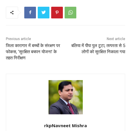
e
er
l
ts
e
e
b
A
st
o
p
o
p
k
Previous article
Next article
जिला कारागार में बच्चों के संरक्षण पर
बलिया में पीपा पुल टूटा, तत्परता से 5
फोकस, ‘सुरक्षित बचपन योजना’ के
लोगों को सुरक्षित निकाला गया
तहत निरीक्षण
rkpNavneet Mishra