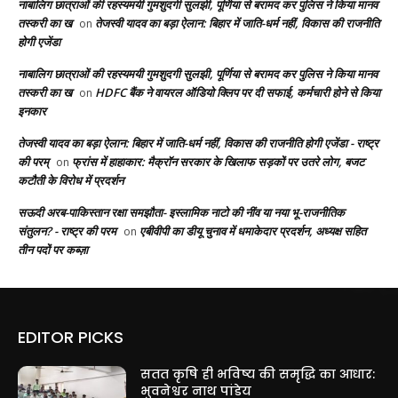
नाबालिग छात्राओं की रहस्यमयी गुमशुदगी सुलझी, पूर्णिया से बरामद कर पुलिस ने किया मानव
तस्करी का ख
तेजस्वी यादव का बड़ा ऐलान: बिहार में जाति-धर्म नहीं, विकास की राजनीति
on
होगी एजेंडा
नाबालिग छात्राओं की रहस्यमयी गुमशुदगी सुलझी, पूर्णिया से बरामद कर पुलिस ने किया मानव
तस्करी का ख
HDFC बैंक ने वायरल ऑडियो क्लिप पर दी सफाई, कर्मचारी होने से किया
on
इनकार
तेजस्वी यादव का बड़ा ऐलान: बिहार में जाति-धर्म नहीं, विकास की राजनीति होगी एजेंडा - राष्ट्र
की परम्
फ्रांस में हाहाकार: मैक्रॉन सरकार के खिलाफ सड़कों पर उतरे लोग, बजट
on
कटौती के विरोध में प्रदर्शन
सऊदी अरब-पाकिस्तान रक्षा समझौता- इस्लामिक नाटो की नींव या नया भू-राजनीतिक
संतुलन? - राष्ट्र की परम
एबीवीपी का डीयू चुनाव में धमाकेदार प्रदर्शन, अध्यक्ष सहित
on
तीन पदों पर कब्ज़ा
EDITOR PICKS
सतत कृषि ही भविष्य की समृद्धि का आधार:
भुवनेश्वर नाथ पांडेय