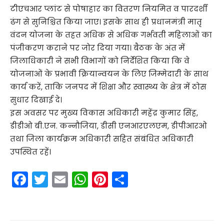
टीएचआर प्लांट से पोषाहार का वितरण नियमित व पारदर्शी
ढंग से सुनिश्चित किया जाए। इसके साथ ही प्रधानमंत्री मातृ
वंदन योजना के तहत अधिक से अधिक गर्भवती महिलाओं का
पंजीकरण कराने पर जोर दिया गया। बैठक के अंत में
जिलाधिकारी ने सभी विभागों को निर्देशित किया कि वे
योजनाओं के प्रभावी क्रियान्वयन के लिए जिम्मेदारी के साथ
कार्य करें, ताकि जनपद में शिक्षा और स्वास्थ्य के क्षेत्र में ठोस
सुधार दिखाई दे।
इस अवसर पर मुख्य विकास अधिकारी महेंद्र कुमार सिंह,
डीडीओ बी.एन. कन्नौजिया, डीसी एनआरएलएम, डीपीआरओ
तथा जिला कार्यक्रम अधिकारी सहित संबंधित अधिकारी
उपस्थित रहें।
F
T
E
W
Pi
S
a
w
m
h
nt
h
c
itt
ai
a
er
ar