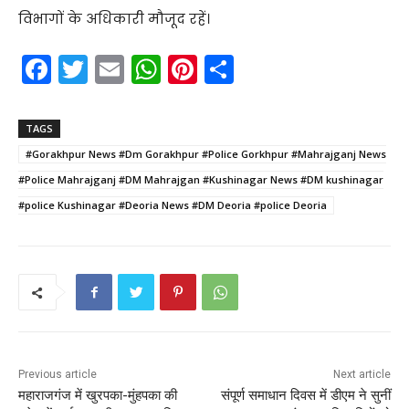
विभागों के अधिकारी मौजूद रहें।
F
T
E
W
Pi
S
a
w
m
h
nt
h
c
itt
ai
a
er
ar
TAGS
e
er
l
ts
e
e
#Gorakhpur News #Dm Gorakhpur #Police Gorkhpur #Mahrajganj News
b
A
st
#Police Mahrajganj #DM Mahrajgan #Kushinagar News #DM kushinagar
o
p
#police Kushinagar #Deoria News #DM Deoria #police Deoria
o
p
k
Previous article
Next article
महाराजगंज में खुरपका-मुंहपका की
संपूर्ण समाधान दिवस में डीएम ने सुनीं