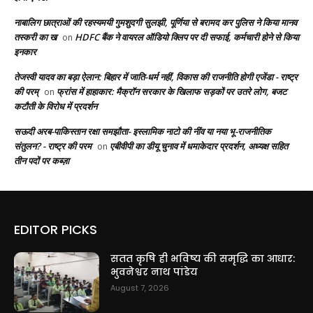
नाबालिग छात्राओं की रहस्यमयी गुमशुदगी सुलझी, पूर्णिया से बरामद कर पुलिस ने किया मानव
तस्करी का ख
HDFC बैंक ने वायरल ऑडियो क्लिप पर दी सफाई, कर्मचारी होने से किया
on
इनकार
तेजस्वी यादव का बड़ा ऐलान: बिहार में जाति-धर्म नहीं, विकास की राजनीति होगी एजेंडा - राष्ट्र
की परम्
फ्रांस में हाहाकार: मैक्रॉन सरकार के खिलाफ सड़कों पर उतरे लोग, बजट
on
कटौती के विरोध में प्रदर्शन
सऊदी अरब-पाकिस्तान रक्षा समझौता- इस्लामिक नाटो की नींव या नया भू-राजनीतिक
संतुलन? - राष्ट्र की परम
एबीवीपी का डीयू चुनाव में धमाकेदार प्रदर्शन, अध्यक्ष सहित
on
तीन पदों पर कब्ज़ा
EDITOR PICKS
सतत कृषि ही भविष्य की समृद्धि का आधार:
भुवनेश्वर नाथ पांडेय
August 7, 2026