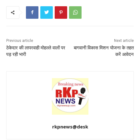
e
er
l
ts
e
e
b
A
st
o
p
o
p
k
Previous article
Next article
ठेकेदार की लापरवाही मोहल्ले वालों पर
बागवानी विकास मिशन योजना के तहत
पड़ रही भारी
करें आवेदन
rkpnews@desk