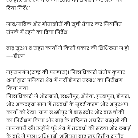
रैट होल और रेन कट की स्थिति की समीक्षा कर भरने का
दिया निर्देश
नाव,नाविक और गोताखोरों की सूची तैयार कर नियमित
संपर्क में रहने का दिया निर्देश
बाढ़ सुरक्षा व राहत कार्यों में किसी प्रकार की शिथिलता न हो
—–डीएम
महराजगंज(राष्ट्र की परम्परा)। जिलाधिकारी संतोष कुमार
शर्मा द्वारा पनियरा क्षेत्र में जर्दी डोमरा तटबंध का निरीक्षण
किया गया।
जिलाधिकारी ने भोराबारी, लक्ष्मीपुर, औरैया, हरखपुरा, डोमरा,
और अकटहवा ग्राम में तटबंधों के सुदृढ़ीकरण और अनुरक्षण
कार्यों को देखा। ग्राम लक्ष्मीपुर में बाढ़ स्टोर और बाढ़ चौकी
का निरीक्षण किया और बाढ़ के दृष्टिगत भंडारित वस्तुओं की
जानकारी ली। उन्होंने पूरे क्षेत्र में तटबंधों की संख्या और लंबाई
के बारे में पूछा। अधिशासी अभियंता बाढ़ खंड द्वितीय राजीव