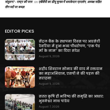
संतुलन? - राष्ट्र की परम
एबीवीपी का डीयू चुनाव में धमाकेदार प्रदर्शन, अध्यक्ष सहित
on
तीन पदों पर कब्ज़ा
EDITOR PICKS
सेंट्रल बैंक के स्थापना दिवस पर आरसेटी
देवरिया में हुआ भव्य पौधरोपण, “एक पेड़
माँ के नाम” का दिया संदेश
August 9, 2026
शहीद शिवराज सोनार की याद में रक्तदान
का महाअभियान, एसपी ने की पहल की
सराहना
August 9, 2026
सतत कृषि ही भविष्य की समृद्धि का आधार:
भुवनेश्वर नाथ पांडेय
August 7, 2026