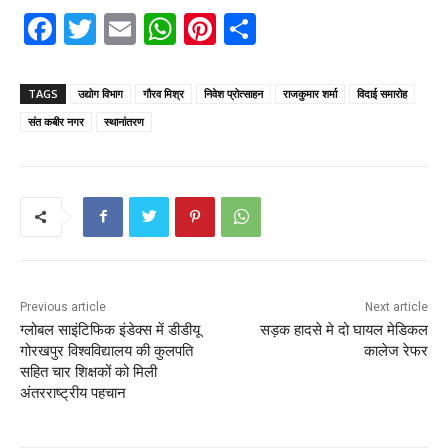
F
T
E
W
Pi
S
a
w
m
h
nt
h
c
itt
ai
a
er
ar
TAGS
उद्योग विभाग
गौरव मिश्र
निवेश प्रोत्साहन
राजकुमार शर्मा
विदाई समारोह
e
er
l
ts
e
e
संत कबीर नगर
स्थानांतरण
b
A
st
o
p
o
p
k
Previous article
Next article
ग्लोबल साइंटिफिक इंडेक्स में डीडीयू
सड़क हादसे मे दो घायल मेडिकल
गोरखपुर विश्वविद्यालय की कुलपति
कालेज रेफर
सहित चार शिक्षकों को मिली
अंतरराष्ट्रीय पहचान