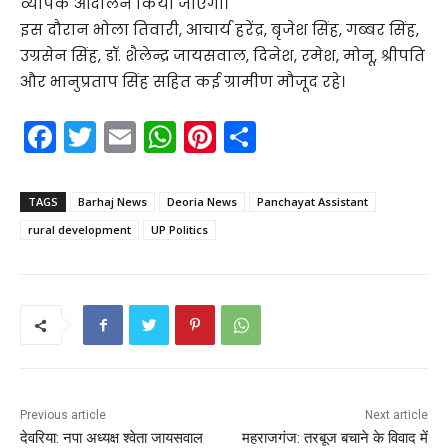
व्यापक आंदोलन किया जाएगा।
इस दौरान भोला तिवारी, आचार्य हरेंद्र, बृजेश सिंह, गब्बर सिंह,
उग्रसेन सिंह, डॉ. शैलेन्द्र जायसवाल, दिनेश, रमेश, मोनू, श्रीपति
और भानुप्रताप सिंह सहित कई ग्रामीण मौजूद रहे।
F
T
E
W
Pi
S
a
w
m
h
nt
h
c
itt
ai
a
er
ar
TAGS
Barhaj News
Deoria News
Panchayat Assistant
e
er
l
ts
e
e
rural development
UP Politics
b
A
st
o
p
o
p
k
Previous article
Next article
देवरिया: नपा अध्यक्ष श्वेता जायसवाल
महराजगंज: तरबूज बचाने के विवाद में