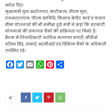
आदेश दिए।
मुख्यमंत्री युवा स्वरोजगार, माटीकला, पीएम मुद्रा,
एनआरएलएम, पीएम स्वनिधि, किसान क्रेडिट कार्ड व फसल
बीमा योजनाओं की भी समीक्षा हुई। मंत्री ने कहा कि सरकारी
योजनाओं की सफलता बैंकों की सक्रियता पर निर्भर है।
बैठक में जिलाधिकारी अरविन्द मल्लप्पा बंगारी, सीडीओ
प्रतिभा सिंह, नाबार्ड, आरबीआई एवं विभिन्न बैंकों के अधिकारी
उपस्थित रहे।
F
T
E
W
Pi
S
a
w
m
h
nt
h
c
itt
ai
a
er
ar
e
er
l
ts
e
e
b
A
st
o
p