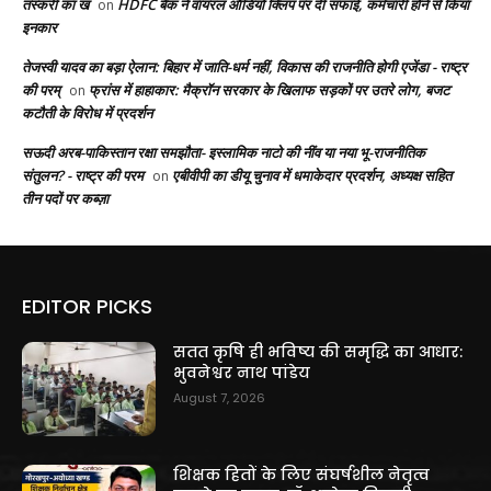
तस्करी का ख
HDFC बैंक ने वायरल ऑडियो क्लिप पर दी सफाई, कर्मचारी होने से किया
on
इनकार
तेजस्वी यादव का बड़ा ऐलान: बिहार में जाति-धर्म नहीं, विकास की राजनीति होगी एजेंडा - राष्ट्र
की परम्
फ्रांस में हाहाकार: मैक्रॉन सरकार के खिलाफ सड़कों पर उतरे लोग, बजट
on
कटौती के विरोध में प्रदर्शन
सऊदी अरब-पाकिस्तान रक्षा समझौता- इस्लामिक नाटो की नींव या नया भू-राजनीतिक
संतुलन? - राष्ट्र की परम
एबीवीपी का डीयू चुनाव में धमाकेदार प्रदर्शन, अध्यक्ष सहित
on
तीन पदों पर कब्ज़ा
EDITOR PICKS
सतत कृषि ही भविष्य की समृद्धि का आधार:
भुवनेश्वर नाथ पांडेय
August 7, 2026
शिक्षक हितों के लिए संघर्षशील नेतृत्व