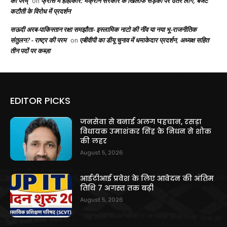
की परम्
फ्रांस में हाहाकार: मैक्रॉन सरकार के खिलाफ सड़कों पर उतरे लोग, बजट
on
कटौती के विरोध में प्रदर्शन
सऊदी अरब-पाकिस्तान रक्षा समझौता- इस्लामिक नाटो की नींव या नया भू-राजनीतिक
संतुलन? - राष्ट्र की परम
एबीवीपी का डीयू चुनाव में धमाकेदार प्रदर्शन, अध्यक्ष सहित
on
तीन पदों पर कब्ज़ा
EDITOR PICKS
जनसेवा से बनाई अलग पहचान, रसड़ा
विधायक उमाशंकर सिंह के निधन से शोक
की लहर
August 5, 2026
आईटीआई प्रवेश के लिए आवेदन की अंतिम
तिथि 7 अगस्त तक बढ़ी
August 5, 2026