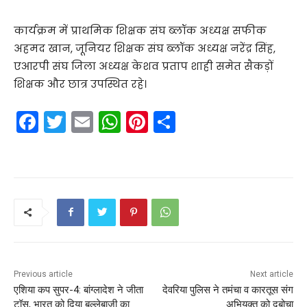
कार्यक्रम में प्राथमिक शिक्षक संघ ब्लॉक अध्यक्ष सफीक
अहमद खान, जूनियर शिक्षक संघ ब्लॉक अध्यक्ष नरेंद्र सिंह,
एआरपी संघ जिला अध्यक्ष केशव प्रताप शाही समेत सैकड़ों
शिक्षक और छात्र उपस्थित रहे।
F
T
E
W
Pi
S
a
w
m
h
nt
h
c
itt
ai
a
er
ar
e
er
l
ts
e
e
b
A
st
o
p
o
p
k
Previous article
Next article
एशिया कप सुपर-4: बांग्लादेश ने जीता
देवरिया पुलिस ने तमंचा व कारतूस संग
टॉस, भारत को दिया बल्लेबाजी का
अभियुक्त को दबोचा