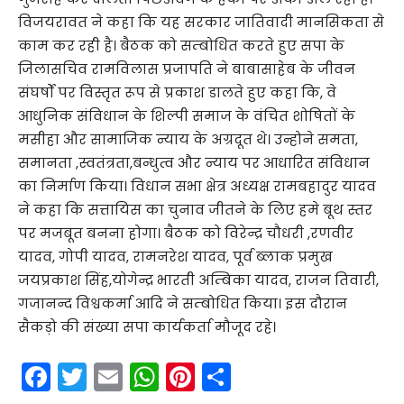
विजयरावत ने कहा कि यह सरकार जातिवादी मानसिकता से
काम कर रही है। बैठक को सम्बोधित करते हुए सपा के
जिलासचिव रामविलास प्रजापति ने बाबासाहेब के जीवन
संघर्षों पर विस्तृत रूप से प्रकाश डालते हुए कहा कि, वे
आधुनिक संविधान के शिल्पी समाज के वंचित शोषितों के
मसीहा और सामाजिक न्याय के अग्रदूत थे। उन्होने समता,
समानता ,स्वतंत्रता,बन्धुत्व और न्याय पर आधारित संविधान
का निर्माण किया। विधान सभा क्षेत्र अध्यक्ष रामबहादुर यादव
ने कहा कि सत्तायिस का चुनाव जीतने के लिए हमे बूथ स्तर
पर मजबूत बनना होगा। बैठक को विरेन्द्र चौधरी ,रणवीर
यादव, गोपी यादव, रामनरेश यादव, पूर्व ब्लाक प्रमुख
जयप्रकाश सिंह,योगेन्द्र भारती अम्बिका यादव, राजन तिवारी,
गजानन्द विश्वकर्मा आदि ने सम्बोधित किया। इस दौरान
सैकड़ो की संख्या सपा कार्यकर्ता मौजूद रहे।
F
T
E
W
Pi
S