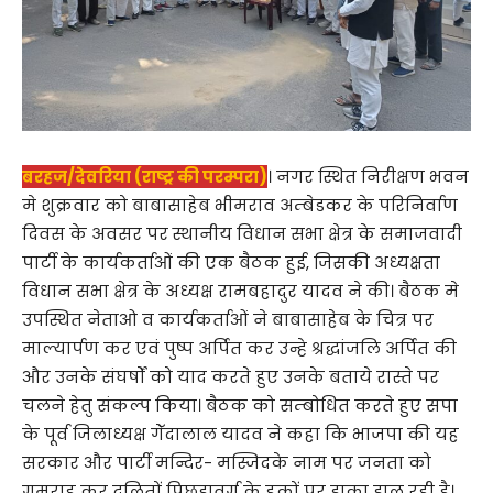
बरहज/देवरिया (राष्ट्र की परम्परा)
। नगर स्थित निरीक्षण भवन
मे शुक्रवार को बाबासाहेब भीमराव अम्बेडकर के परिनिर्वाण
दिवस के अवसर पर स्थानीय विधान सभा क्षेत्र के समाजवादी
पार्टी के कार्यकर्ताओं की एक बैठक हुई, जिसकी अध्यक्षता
विधान सभा क्षेत्र के अध्यक्ष रामबहादुर यादव ने की। बैठक मे
उपस्थित नेताओ व कार्यकर्ताओं ने बाबासाहेब के चित्र पर
माल्यार्पण कर एवं पुष्प अर्पित कर उन्हे श्रद्धांजलि अर्पित की
और उनके संघर्षों को याद करते हुए उनके बताये रास्ते पर
चलने हेतु संकल्प किया। बैठक को सम्बोधित करते हुए सपा
के पूर्व जिलाध्यक्ष गेॅदालाल यादव ने कहा कि भाजपा की यह
सरकार और पार्टी मन्दिर- मस्जिदके नाम पर जनता को
गुमराह कर दलितों पिछडावर्ग के हकों पर डाका डाल रही है।