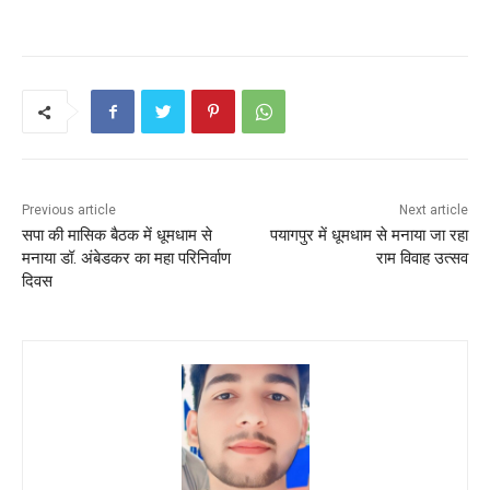
a
w
m
h
nt
h
c
itt
ai
a
er
ar
e
er
l
ts
e
e
b
A
st
o
p
o
p
k
Previous article
Next article
सपा की मासिक बैठक में धूमधाम से
पयागपुर में धूमधाम से मनाया जा रहा
मनाया डॉ. अंबेडकर का महा परिनिर्वाण
राम विवाह उत्सव
दिवस