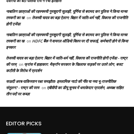
देवरिया की बेटी पल्लवी राय ने रचा इतिहास
नाबालिग छात्राओं की रहस्यमयी गुमशुदगी सुलझी, पूर्णिया से बरामद कर पुलिस ने किया मानव
तस्करी का ख
तेजस्वी यादव का बड़ा ऐलान: बिहार में जाति-धर्म नहीं, विकास की राजनीति
on
होगी एजेंडा
नाबालिग छात्राओं की रहस्यमयी गुमशुदगी सुलझी, पूर्णिया से बरामद कर पुलिस ने किया मानव
तस्करी का ख
HDFC बैंक ने वायरल ऑडियो क्लिप पर दी सफाई, कर्मचारी होने से किया
on
इनकार
तेजस्वी यादव का बड़ा ऐलान: बिहार में जाति-धर्म नहीं, विकास की राजनीति होगी एजेंडा - राष्ट्र
की परम्
फ्रांस में हाहाकार: मैक्रॉन सरकार के खिलाफ सड़कों पर उतरे लोग, बजट
on
कटौती के विरोध में प्रदर्शन
सऊदी अरब-पाकिस्तान रक्षा समझौता- इस्लामिक नाटो की नींव या नया भू-राजनीतिक
संतुलन? - राष्ट्र की परम
एबीवीपी का डीयू चुनाव में धमाकेदार प्रदर्शन, अध्यक्ष सहित
on
तीन पदों पर कब्ज़ा
EDITOR PICKS