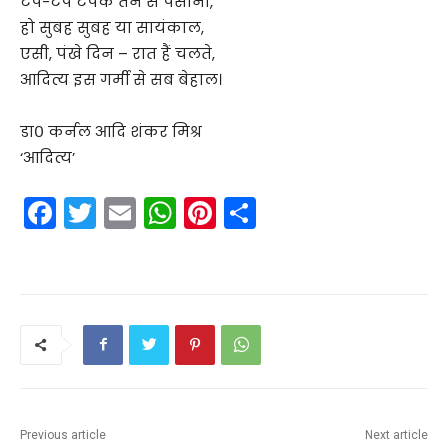
टप-टप टपके तन से पसीना,
हो सुबह सुबह या सायंकाल,
एसी, पंखे दिन – रात हैं चलते,
आदित्य इस गर्मी से सब बेहाल।
डा० कर्नल आदि शंकर मिश्र
‘आदित्य’
F
T
E
W
Pi
S
a
w
m
h
nt
h
c
itt
ai
a
er
ar
e
er
l
ts
e
e
b
A
st
o
p
o
p
k
Previous article
Next article