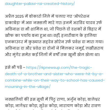
daughter-pallavi-rai-created-history/
अप्रैल 2025 में बोकारो जिले में चलाए गए ‘ऑपरेशन
डाकाबेड़ा’ में आठ नक्सली मारे गए। इनमें अरविंद यादव उर्फ
अविनाश दा भी शामिल था, जो पिछले दो दशकों से बिहार में
खौफ का पर्याय बना हुआ था। वहीं, हजारीबाग के हालिया
एनकाउंटर में कुख्यात सहदेव सोरेन उर्फ प्रवेश दा मारा गया।
अविनाश दा और प्रवेश दा दोनों ने मिलकर जमुई, लखीसराय
और मुंगेर समेत कई जिलों में वर्षों तक खूनी खेल खेला था।
इसे भी पढ़ें –
https://rkpnewsup.com/the-tragic-
death-of-a-brother-and-sister-who-were-hit-by-a-
combine-while-on-their-way-to-school-has-caused-
mourning-in-the-village/
नक्सलियों की इस सूची में पिंटू राणा, अर्जुन कोड़ा, बालेश्वर
कोड़ा, नागेश्वर कोड़ा, सुरेश कोड़ा, नारायण कोड़ा और रावण