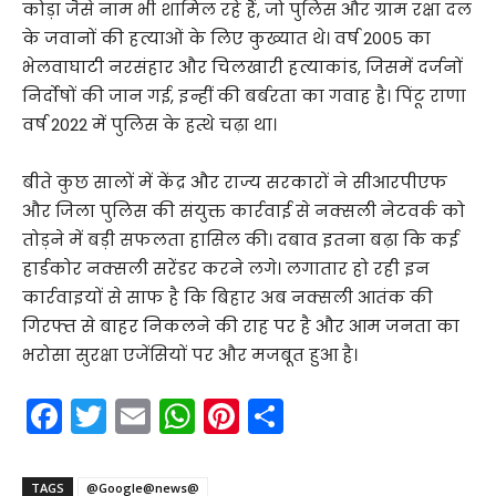
कोड़ा जैसे नाम भी शामिल रहे हैं, जो पुलिस और ग्राम रक्षा दल
के जवानों की हत्याओं के लिए कुख्यात थे। वर्ष 2005 का
भेलवाघाटी नरसंहार और चिलखारी हत्याकांड, जिसमें दर्जनों
निर्दोषों की जान गई, इन्हीं की बर्बरता का गवाह है। पिंटू राणा
वर्ष 2022 में पुलिस के हत्थे चढ़ा था।
बीते कुछ सालों में केंद्र और राज्य सरकारों ने सीआरपीएफ
और जिला पुलिस की संयुक्त कार्रवाई से नक्सली नेटवर्क को
तोड़ने में बड़ी सफलता हासिल की। दबाव इतना बढ़ा कि कई
हार्डकोर नक्सली सरेंडर करने लगे। लगातार हो रही इन
कार्रवाइयों से साफ है कि बिहार अब नक्सली आतंक की
गिरफ्त से बाहर निकलने की राह पर है और आम जनता का
भरोसा सुरक्षा एजेंसियों पर और मजबूत हुआ है।
F
T
E
W
Pi
S
a
w
m
h
nt
h
c
itt
ai
a
er
ar
TAGS
@Google@news@