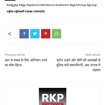
e
er
l
ts
e
e
#adggkp #dgp #spdeoria #dmdeoria #salbhmni #bjp4 #cmup #govup
b
A
st
#पुलिस #पुलिसकर्मी #क्राइम #उत्तरप्रदेश
o
p
o
p
k
Previous article
Next article
आग से बचाव के लिए अग्निशन दस्ते
ड्रोन उड़ने और चोरी की अफवाहों से
का मॉक ड्रिल
पुलिस बनी चकरघिन्नी, आम जनता में
दहशत