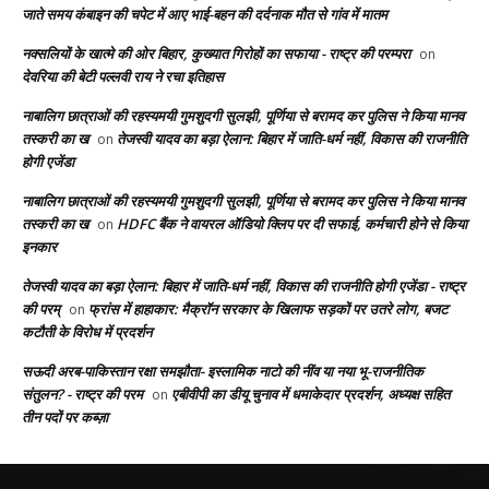
जाते समय कंबाइन की चपेट में आए भाई-बहन की दर्दनाक मौत से गांव में मातम
नक्सलियों के खात्मे की ओर बिहार, कुख्यात गिरोहों का सफाया - राष्ट्र की परम्परा
on
देवरिया की बेटी पल्लवी राय ने रचा इतिहास
नाबालिग छात्राओं की रहस्यमयी गुमशुदगी सुलझी, पूर्णिया से बरामद कर पुलिस ने किया मानव
तस्करी का ख
तेजस्वी यादव का बड़ा ऐलान: बिहार में जाति-धर्म नहीं, विकास की राजनीति
on
होगी एजेंडा
नाबालिग छात्राओं की रहस्यमयी गुमशुदगी सुलझी, पूर्णिया से बरामद कर पुलिस ने किया मानव
तस्करी का ख
HDFC बैंक ने वायरल ऑडियो क्लिप पर दी सफाई, कर्मचारी होने से किया
on
इनकार
तेजस्वी यादव का बड़ा ऐलान: बिहार में जाति-धर्म नहीं, विकास की राजनीति होगी एजेंडा - राष्ट्र
की परम्
फ्रांस में हाहाकार: मैक्रॉन सरकार के खिलाफ सड़कों पर उतरे लोग, बजट
on
कटौती के विरोध में प्रदर्शन
सऊदी अरब-पाकिस्तान रक्षा समझौता- इस्लामिक नाटो की नींव या नया भू-राजनीतिक
संतुलन? - राष्ट्र की परम
एबीवीपी का डीयू चुनाव में धमाकेदार प्रदर्शन, अध्यक्ष सहित
on
तीन पदों पर कब्ज़ा