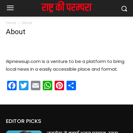
Home
About
About
rkpnewsup.com is a venture to be a platform to bring
local news in a easily accessible place and format.
Facebook
Twitter
Email
WhatsApp
Pinterest
Share
EDITOR PICKS