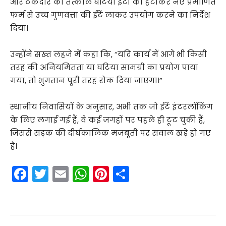
और ठेकेदार को तत्काल घटिया ईंटों को हटाकर नए प्रमाणित
फर्म से उच्च गुणवत्ता की ईंटें लाकर उपयोग करने का निर्देश
दिया।
उन्होंने सख्त लहजे में कहा कि, “यदि कार्य में आगे भी किसी
तरह की अनियमितता या घटिया सामग्री का प्रयोग पाया
गया, तो भुगतान पूरी तरह रोक दिया जाएगा।”
स्थानीय निवासियों के अनुसार, अभी तक जो ईंटें इंटरलॉकिंग
के लिए लगाई गई हैं, वे कई जगहों पर पहले ही टूट चुकी हैं,
जिससे सड़क की दीर्घकालिक मजबूती पर सवाल खड़े हो गए
हैं।
F
T
E
W
Pi
S
a
w
m
h
nt
h
c
itt
ai
a
er
ar
e
er
l
ts
e
e