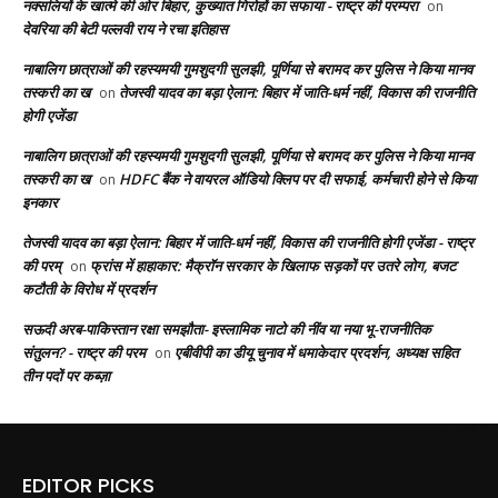
नक्सलियों के खात्मे की ओर बिहार, कुख्यात गिरोहों का सफाया - राष्ट्र की परम्परा
on
देवरिया की बेटी पल्लवी राय ने रचा इतिहास
नाबालिग छात्राओं की रहस्यमयी गुमशुदगी सुलझी, पूर्णिया से बरामद कर पुलिस ने किया मानव
तस्करी का ख
तेजस्वी यादव का बड़ा ऐलान: बिहार में जाति-धर्म नहीं, विकास की राजनीति
on
होगी एजेंडा
नाबालिग छात्राओं की रहस्यमयी गुमशुदगी सुलझी, पूर्णिया से बरामद कर पुलिस ने किया मानव
तस्करी का ख
HDFC बैंक ने वायरल ऑडियो क्लिप पर दी सफाई, कर्मचारी होने से किया
on
इनकार
तेजस्वी यादव का बड़ा ऐलान: बिहार में जाति-धर्म नहीं, विकास की राजनीति होगी एजेंडा - राष्ट्र
की परम्
फ्रांस में हाहाकार: मैक्रॉन सरकार के खिलाफ सड़कों पर उतरे लोग, बजट
on
कटौती के विरोध में प्रदर्शन
सऊदी अरब-पाकिस्तान रक्षा समझौता- इस्लामिक नाटो की नींव या नया भू-राजनीतिक
संतुलन? - राष्ट्र की परम
एबीवीपी का डीयू चुनाव में धमाकेदार प्रदर्शन, अध्यक्ष सहित
on
तीन पदों पर कब्ज़ा
EDITOR PICKS