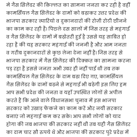
मे गैस सिलेंडर की क़िल्लत का सामना जनता कर रही हैं वहीं
कामर्सियल गैस सिलेंडर के दामों को बढ़ाकर उत्तर प्रदेश की
भाजपा सरकार व्पारियो व दुकानदारों की रोज़ी रोटी छीनने
का काम कर रही हैं। पिछले दस सालों में जिस तरह से महंगाई
व गैस सिलेंडर के दामों में बढ़ोतरी हुई है उससे यह साबित हो
रहा हैं की यह सरकार महंगाई की जननी हैं और आम जनता
व ग़रीब दुकानदारों से कुछ लेना देना नहीं हैं। जिस तरह से
भाजपा सरकार में गैस सिलेंडर की दिक़्क़त का सामना करना
पड़ रहा हैं इससे जनता अभी उबर ही नहीं पाई थी तब तक
कामर्सियल गैस सिलेंडर के दाम बढ़ा दिए गए, कामर्सियल
गैस सिलेंडर के दामों बढ़ने से महंगाई भी बढ़ेगी इस लिए हम
आप सभी प्रदेश की जनता व यहाँ उपस्थित लोगों से अपील
करते हैं कि आने वाले विधानसभा चुनाव में इस भाजपा
सरकार को उखाड़ फेंकने का काम करें और नयी सरकार
बनाएं जो महंगाई कम कर सके। आप सभी लोगों को याद
होगा की जब भाजपा की सरकार नहीं थी तब यही गैस सिलेंडर
का दाम चार सौ रुपये थे और भाजपा की सरकार पुरे प्रदेश में