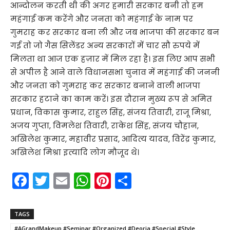
आन्दोलन करती थी की अगर हमारी सरकार बनी तो हम
महंगाई कम करेंगे और जनता को महंगाई के नाम पर
गुमराह कर सरकार बना ली और जब भाजपा की सरकार बन
गई तो जो गैस सिलेंडर अन्य सरकारों में चार सौ रुपये में
मिलता था आज एक हज़ार में मिल रहा है। इस लिए आप सभी
से अपील है आने वाले विधानसभा चुनाव में महंगाई की जननी
और जनता को गुमराह कर सरकार बनाने वाली भाजपा
सरकार हटाने का काम करें। इस दौरान मुख्य रूप से अमित
प्रधान, विकास कुमार, राहुल सिंह, संजय तिवारी, राजू मिश्रा,
अजय गुप्ता, विमलेश तिवारी, राकेश सिंह, संजय चौहान,
अखिलेश कुमार, महावीर प्रसाद, आदित्य यादव, विरेंद्र कुमार,
अखिलेश मिश्रा इत्यादि लोग मौजूद थे।
F
T
E
W
Pi
S
a
w
m
h
nt
h
c
itt
ai
a
er
ar
TAGS
e
er
l
ts
e
e
#AGrandMakeup #Seminar #Organized #Deoria #Special #Style