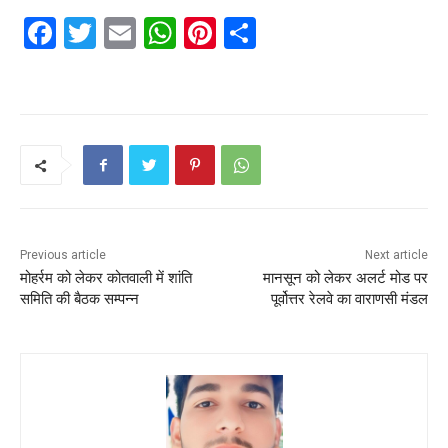
F
T
E
W
Pi
S
a
w
m
h
nt
h
c
itt
ai
a
er
ar
e
er
l
ts
e
e
b
A
st
o
p
o
p
k
Previous article
Next article
मोहर्रम को लेकर कोतवाली में शांति
मानसून को लेकर अलर्ट मोड पर
समिति की बैठक सम्पन्न
पूर्वोत्तर रेलवे का वाराणसी मंडल