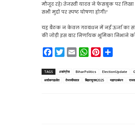
मौजूद रहे। तेजस्वी यादव ने फेसबुक पर लिखा
सभी मुद्दों पर स्पष्ट घोषणा होगी।”
यह बैठक न केवल गठबंधन में नई ऊर्जा का संच
की जोड़ी इस बार निर्णायक भूमिका निभाने को 
F
T
E
W
Pi
S
a
w
m
h
nt
h
c
itt
ai
a
er
ar
TAGS
#कांग्रेस
BiharPolitics
ElectionUpdate
G
e
er
l
ts
e
e
अशोकगहलोत
तेजस्वीयादव
बिहारचुनाव2025
महागठबंधन
राज
b
A
st
o
p
o
p
Share
k