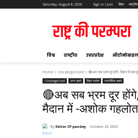
Saturday, August 8, 2026
Sign in / Join
विश्व
राष्ट्रीय
ok
विश्व
राष्ट्रीय
उत्तरप्रदेश
ऑटोमोबाइ
Home
Uncategorized
🔴अब सब भ्रम दूर होंगे, बिहार में एकजुट
Uncategorized
अन्य खबरे
बिहार प्रदेश
राजनीतिक खबरे
pp
🔴अब सब भ्रम दूर होंगे,
t
मैदान में -अशोक गहलोत
By
Editor CP pandey
October 23, 2025