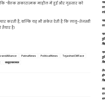
नक्
 कि “बैठक सकारात्मक माहौल में हुई और गुरुवार को
परम
दर्
नक्
ार करती है, बल्कि यह भी संकेत देती है कि लालू-तेजस्वी
परम
तैयार है।
ना
पु
बिह
ना
randAlliance
PatnaNews
PoliticalNews
TejashwiCMFace
पु
क्
द
लालूप्रसादयादव
तेज
होग
खि
सऊ
रा
धमा