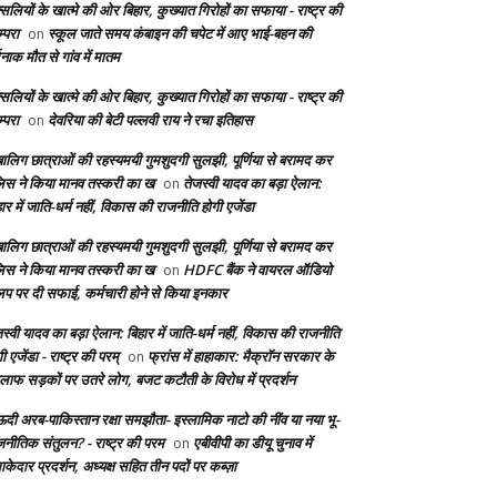
सलियों के खात्मे की ओर बिहार, कुख्यात गिरोहों का सफाया - राष्ट्र की
्परा
स्कूल जाते समय कंबाइन की चपेट में आए भाई-बहन की
on
दनाक मौत से गांव में मातम
सलियों के खात्मे की ओर बिहार, कुख्यात गिरोहों का सफाया - राष्ट्र की
्परा
देवरिया की बेटी पल्लवी राय ने रचा इतिहास
on
बालिग छात्राओं की रहस्यमयी गुमशुदगी सुलझी, पूर्णिया से बरामद कर
लिस ने किया मानव तस्करी का ख
तेजस्वी यादव का बड़ा ऐलान:
on
ार में जाति-धर्म नहीं, विकास की राजनीति होगी एजेंडा
बालिग छात्राओं की रहस्यमयी गुमशुदगी सुलझी, पूर्णिया से बरामद कर
लिस ने किया मानव तस्करी का ख
HDFC बैंक ने वायरल ऑडियो
on
लिप पर दी सफाई, कर्मचारी होने से किया इनकार
स्वी यादव का बड़ा ऐलान: बिहार में जाति-धर्म नहीं, विकास की राजनीति
ी एजेंडा - राष्ट्र की परम्
फ्रांस में हाहाकार: मैक्रॉन सरकार के
on
लाफ सड़कों पर उतरे लोग, बजट कटौती के विरोध में प्रदर्शन
दी अरब-पाकिस्तान रक्षा समझौता- इस्लामिक नाटो की नींव या नया भू-
जनीतिक संतुलन? - राष्ट्र की परम
एबीवीपी का डीयू चुनाव में
on
केदार प्रदर्शन, अध्यक्ष सहित तीन पदों पर कब्ज़ा