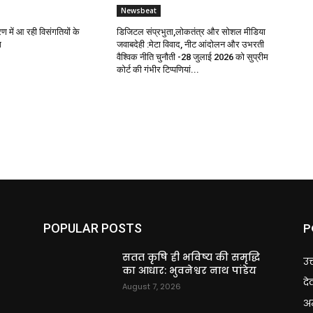
Newsbeat
रण में आ रही विसंगतियों के
डिजिटल संप्रभुता,लोकतंत्र और सोशल मीडिया
ग
जवाबदेही :मेटा विवाद, नीट आंदोलन और उभरती
वैश्विक नीति चुनौती -28 जुलाई 2026 को सुप्रीम
कोर्ट की गंभीर टिप्पणियां...
P
POPULAR POSTS
ि
सतत कृषि ही भविष्य की समृद्धि
उत
का आधार: भुवनेश्वर नाथ पांडेय
दे
August 7, 2026
अन