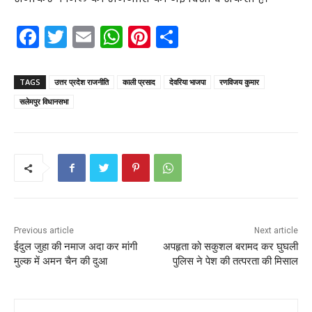
F
T
E
W
Pi
S
a
w
m
h
nt
h
c
itt
ai
a
er
ar
TAGS
उत्तर प्रदेश राजनीति
काली प्रसाद
देवरिया भाजपा
रणविजय कुमार
e
er
l
ts
e
e
सलेमपुर विधानसभा
b
A
st
o
p
o
p
k
Previous article
Next article
ईदुल जुहा की नमाज अदा कर मांगी
अपहृता को सकुशल बरामद कर घुघली
मुल्क में अमन चैन की दुआ
पुलिस ने पेश की तत्परता की मिसाल