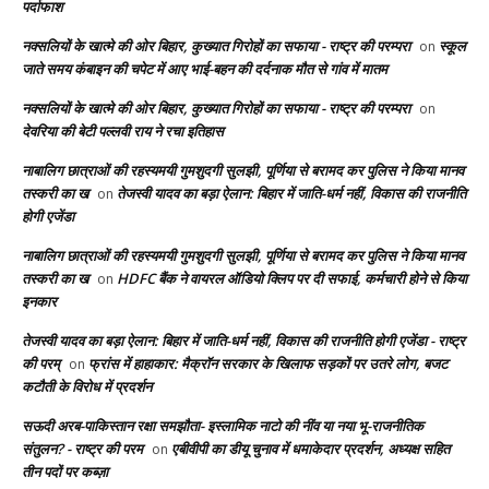
पर्दाफाश
नक्सलियों के खात्मे की ओर बिहार, कुख्यात गिरोहों का सफाया - राष्ट्र की परम्परा
स्कूल
on
जाते समय कंबाइन की चपेट में आए भाई-बहन की दर्दनाक मौत से गांव में मातम
नक्सलियों के खात्मे की ओर बिहार, कुख्यात गिरोहों का सफाया - राष्ट्र की परम्परा
on
देवरिया की बेटी पल्लवी राय ने रचा इतिहास
नाबालिग छात्राओं की रहस्यमयी गुमशुदगी सुलझी, पूर्णिया से बरामद कर पुलिस ने किया मानव
तस्करी का ख
तेजस्वी यादव का बड़ा ऐलान: बिहार में जाति-धर्म नहीं, विकास की राजनीति
on
होगी एजेंडा
नाबालिग छात्राओं की रहस्यमयी गुमशुदगी सुलझी, पूर्णिया से बरामद कर पुलिस ने किया मानव
तस्करी का ख
HDFC बैंक ने वायरल ऑडियो क्लिप पर दी सफाई, कर्मचारी होने से किया
on
इनकार
तेजस्वी यादव का बड़ा ऐलान: बिहार में जाति-धर्म नहीं, विकास की राजनीति होगी एजेंडा - राष्ट्र
की परम्
फ्रांस में हाहाकार: मैक्रॉन सरकार के खिलाफ सड़कों पर उतरे लोग, बजट
on
कटौती के विरोध में प्रदर्शन
सऊदी अरब-पाकिस्तान रक्षा समझौता- इस्लामिक नाटो की नींव या नया भू-राजनीतिक
संतुलन? - राष्ट्र की परम
एबीवीपी का डीयू चुनाव में धमाकेदार प्रदर्शन, अध्यक्ष सहित
on
तीन पदों पर कब्ज़ा