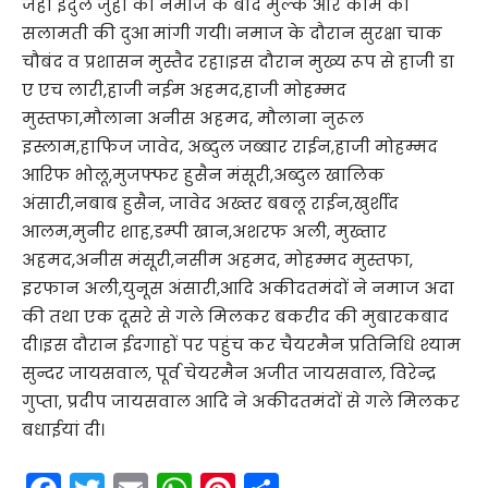
जहां ईदुल जुहा की नमाज के बाद मुल्क और कौम की
सलामती की दुआ मांगी गयी। नमाज के दौरान सुरक्षा चाक
चौबंद व प्रशासन मुस्तैद रहा।इस दौरान मुख्य रूप से हाजी डा
ए एच लारी,हाजी नईम अहमद,हाजी मोहम्मद
मुस्तफा,मौलाना अनीस अहमद, मौलाना नुरूल
इस्लाम,हाफिज जावेद, अब्दुल जब्बार राईन,हाजी मोहम्मद
आरिफ भोलू,मुजफ्फर हुसैन मंसूरी,अब्दुल खालिक
अंसारी,नबाब हुसैन, जावेद अख्तर बबलू राईन,खुर्शीद
आलम,मुनीर शाह,डम्पी खान,अशरफ अली, मुख्तार
अहमद,अनीस मंसूरी,नसीम अहमद, मोहम्मद मुस्तफा,
इरफान अली,युनूस अंसारी,आदि अकीदतमंदों ने नमाज अदा
की तथा एक दूसरे से गले मिलकर बकरीद की मुबारकबाद
दी।इस दौरान ईदगाहों पर पहुंच कर चैयरमैन प्रतिनिधि श्याम
सुन्दर जायसवाल, पूर्व चेयरमैन अजीत जायसवाल, विरेन्द्र
गुप्ता, प्रदीप जायसवाल आदि ने अकीदतमंदों से गले मिलकर
बधाईयां दी।