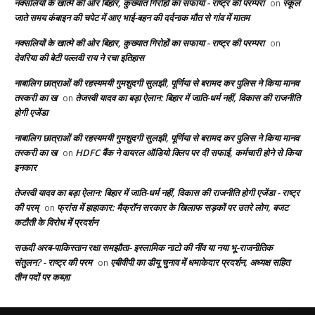
नक्सलियों के खात्मे की ओर बिहार, कुख्यात गिरोहों का सफाया - राष्ट्र की परम्परा
स्कूल
on
जाते समय कंबाइन की चपेट में आए भाई-बहन की दर्दनाक मौत से गांव में मातम
नक्सलियों के खात्मे की ओर बिहार, कुख्यात गिरोहों का सफाया - राष्ट्र की परम्परा
on
देवरिया की बेटी पल्लवी राय ने रचा इतिहास
नाबालिग छात्राओं की रहस्यमयी गुमशुदगी सुलझी, पूर्णिया से बरामद कर पुलिस ने किया मानव
तस्करी का ख
तेजस्वी यादव का बड़ा ऐलान: बिहार में जाति-धर्म नहीं, विकास की राजनीति
on
होगी एजेंडा
नाबालिग छात्राओं की रहस्यमयी गुमशुदगी सुलझी, पूर्णिया से बरामद कर पुलिस ने किया मानव
तस्करी का ख
HDFC बैंक ने वायरल ऑडियो क्लिप पर दी सफाई, कर्मचारी होने से किया
on
इनकार
तेजस्वी यादव का बड़ा ऐलान: बिहार में जाति-धर्म नहीं, विकास की राजनीति होगी एजेंडा - राष्ट्र
की परम्
फ्रांस में हाहाकार: मैक्रॉन सरकार के खिलाफ सड़कों पर उतरे लोग, बजट
on
कटौती के विरोध में प्रदर्शन
सऊदी अरब-पाकिस्तान रक्षा समझौता- इस्लामिक नाटो की नींव या नया भू-राजनीतिक
संतुलन? - राष्ट्र की परम
एबीवीपी का डीयू चुनाव में धमाकेदार प्रदर्शन, अध्यक्ष सहित
on
तीन पदों पर कब्ज़ा