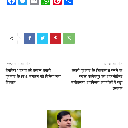
F
T
E
W
Pi
S
a
w
m
h
nt
h
c
itt
ai
a
er
ar
e
er
l
ts
e
e
b
A
st
o
p
o
p
k
Previous article
Next article
देवरिया भाजपा की कमान काली
काली प्रसाद के जिलाध्यक्ष बनने से
प्रसाद के हाथ, संगठन को मिलेगा नया
बदला सलेमपुर का राजनीतिक
विस्तार
समीकरण, रणविजय समर्थकों में बढ़ा
उत्साह