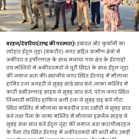
बरहज/देवरिया(राष्ट्र की परम्परा)
l इबादत और कुर्बानी का
त्योहार ईदुल जुहा (बकरीद) नगर सहित ग्रामीण क्षेत्रों में
अकीदत व हर्षोल्लास के साथ मनाया गया क्षेत्र के ईदगाहों
एवं मस्जिदों में अकीदतमंदों ने पूरी सिद्दत के साथ ईदुल जुहा
की नमाज़ अता की। स्थानीय नगर स्थित ईदगाह में मौलाना
हामिद रजा अजहरी ने सुबह साढ़े सात बजे ,नाका मस्जिद में
कारी वसीउल्लाह साहब ने सुबह सात बजे, पटेल नगर स्थित
जिन्नाती मस्जिद हाफिज अली रजा ने सुबह छह बजे गौरा
स्थित मस्जिद में मौलाना कमरूद्दीन रजा रसीदी ने सुबह सात
बजे तथा पैना के जामा मस्जिद में मौलाना हसनैन साहब ने
सुबह सवा सात बजे ईदुल जुहा की नमाज अदा करायी।बरहज
के पैना रोड स्थित ईदगाह में अकीदतमंदों की भारी भीड़ उमड़ी