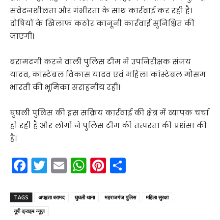
संवेदनशीलता और गंभीरता के साथ कार्रवाई कर रही है।
दोषियों के खिलाफ कठोर कानूनी कार्रवाई सुनिश्चित की
जाएगी।
बरामदगी करने वाली पुलिस टीम में उपनिरीक्षक संजय
यादव, कांस्टेबल विकास यादव एवं महिला कांस्टेबल मौसम
भारती की भूमिका सराहनीय रही।
घुघली पुलिस की इस सक्रिय कार्रवाई की क्षेत्र में व्यापक चर्चा
हो रही है और लोगों ने पुलिस टीम की तत्परता की प्रशंसा की
है।
F
T
E
W
Pi
S
a
w
m
h
nt
h
c
itt
ai
a
er
ar
TAGS
अपहृता बरामद
घुघली थाना
महराजगंज पुलिस
महिला सुरक्षा
e
er
l
ts
e
e
यूपी क्राइम न्यूज़