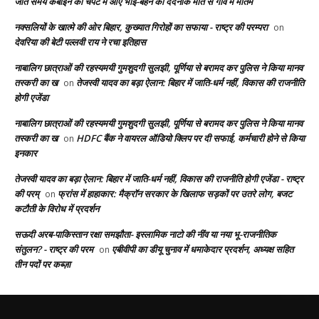
जाते समय कंबाइन की चपेट में आए भाई-बहन की दर्दनाक मौत से गांव में मातम
नक्सलियों के खात्मे की ओर बिहार, कुख्यात गिरोहों का सफाया - राष्ट्र की परम्परा
on
देवरिया की बेटी पल्लवी राय ने रचा इतिहास
नाबालिग छात्राओं की रहस्यमयी गुमशुदगी सुलझी, पूर्णिया से बरामद कर पुलिस ने किया मानव
तस्करी का ख
तेजस्वी यादव का बड़ा ऐलान: बिहार में जाति-धर्म नहीं, विकास की राजनीति
on
होगी एजेंडा
नाबालिग छात्राओं की रहस्यमयी गुमशुदगी सुलझी, पूर्णिया से बरामद कर पुलिस ने किया मानव
तस्करी का ख
HDFC बैंक ने वायरल ऑडियो क्लिप पर दी सफाई, कर्मचारी होने से किया
on
इनकार
तेजस्वी यादव का बड़ा ऐलान: बिहार में जाति-धर्म नहीं, विकास की राजनीति होगी एजेंडा - राष्ट्र
की परम्
फ्रांस में हाहाकार: मैक्रॉन सरकार के खिलाफ सड़कों पर उतरे लोग, बजट
on
कटौती के विरोध में प्रदर्शन
सऊदी अरब-पाकिस्तान रक्षा समझौता- इस्लामिक नाटो की नींव या नया भू-राजनीतिक
संतुलन? - राष्ट्र की परम
एबीवीपी का डीयू चुनाव में धमाकेदार प्रदर्शन, अध्यक्ष सहित
on
तीन पदों पर कब्ज़ा