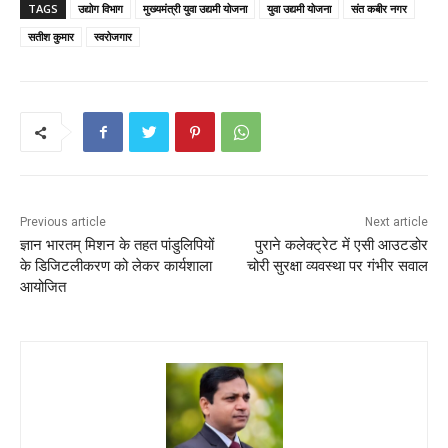
c
itt
ai
a
er
ar
TAGS
उद्योग विभाग
मुख्यमंत्री युवा उद्यमी योजना
युवा उद्यमी योजना
संत कबीर नगर
e
er
l
ts
e
e
सतीश कुमार
स्वरोजगार
b
A
st
o
p
o
p
k
Previous article
Next article
ज्ञान भारतम् मिशन के तहत पांडुलिपियों
पुराने कलेक्ट्रेट में एसी आउटडोर
के डिजिटलीकरण को लेकर कार्यशाला
चोरी सुरक्षा व्यवस्था पर गंभीर सवाल
आयोजित