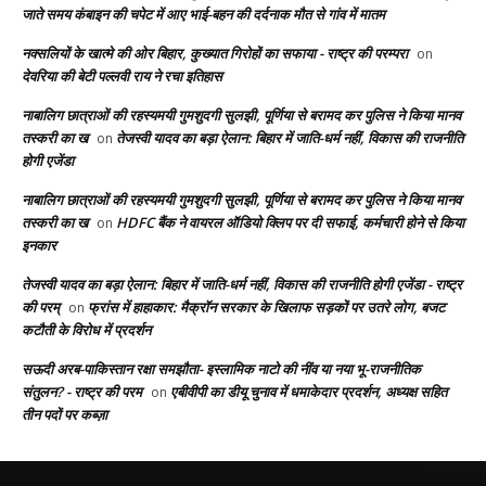
जाते समय कंबाइन की चपेट में आए भाई-बहन की दर्दनाक मौत से गांव में मातम
नक्सलियों के खात्मे की ओर बिहार, कुख्यात गिरोहों का सफाया - राष्ट्र की परम्परा
on
देवरिया की बेटी पल्लवी राय ने रचा इतिहास
नाबालिग छात्राओं की रहस्यमयी गुमशुदगी सुलझी, पूर्णिया से बरामद कर पुलिस ने किया मानव
तस्करी का ख
तेजस्वी यादव का बड़ा ऐलान: बिहार में जाति-धर्म नहीं, विकास की राजनीति
on
होगी एजेंडा
नाबालिग छात्राओं की रहस्यमयी गुमशुदगी सुलझी, पूर्णिया से बरामद कर पुलिस ने किया मानव
तस्करी का ख
HDFC बैंक ने वायरल ऑडियो क्लिप पर दी सफाई, कर्मचारी होने से किया
on
इनकार
तेजस्वी यादव का बड़ा ऐलान: बिहार में जाति-धर्म नहीं, विकास की राजनीति होगी एजेंडा - राष्ट्र
की परम्
फ्रांस में हाहाकार: मैक्रॉन सरकार के खिलाफ सड़कों पर उतरे लोग, बजट
on
कटौती के विरोध में प्रदर्शन
सऊदी अरब-पाकिस्तान रक्षा समझौता- इस्लामिक नाटो की नींव या नया भू-राजनीतिक
संतुलन? - राष्ट्र की परम
एबीवीपी का डीयू चुनाव में धमाकेदार प्रदर्शन, अध्यक्ष सहित
on
तीन पदों पर कब्ज़ा