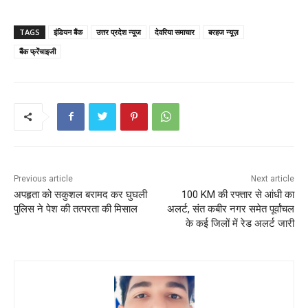
a
w
m
h
nt
h
c
itt
ai
a
er
ar
TAGS
इंडियन बैंक
उत्तर प्रदेश न्यूज
देवरिया समाचार
बरहज न्यूज़
e
er
l
ts
e
e
बैंक फ्रेंचाइजी
b
A
st
o
p
o
p
k
Previous article
Next article
अपहृता को सकुशल बरामद कर घुघली
100 KM की रफ्तार से आंधी का
पुलिस ने पेश की तत्परता की मिसाल
अलर्ट, संत कबीर नगर समेत पूर्वांचल
के कई जिलों में रेड अलर्ट जारी