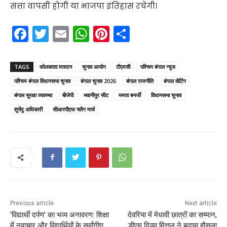
सत्ता वापसी होगी या भाजपा इतिहास रचेगी।
F
T
E
W
Pi
S
a
w
m
h
nt
h
c
itt
ai
a
er
ar
TAGS
कोलकाता मतदान
चुनाव आयोग
टीएमसी
पश्चिम बंगाल न्यूज
e
er
l
ts
e
e
पश्चिम बंगाल विधानसभा चुनाव
बंगाल चुनाव 2026
बंगाल राजनीति
बंगाल वोटिंग
b
A
st
बंगाल सुरक्षा व्यवस्था
बीजेपी
भवानीपुर सीट
ममता बनर्जी
विधानसभा चुनाव
o
p
शुभेंदु अधिकारी
सीआरपीएफ फ्लैग मार्च
o
p
k
Previous article
Next article
‘विद्यार्थी दर्पण’ का भव्य अनावरण: शिक्षा
देवरिया में मेधावी छात्रों का सम्मान,
में नवाचार और विद्यार्थियों के सर्वांगीण
डीएम दिव्या मित्तल ने बढ़ाया हौसला