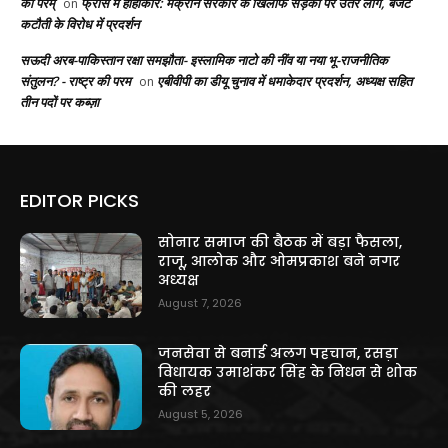
की परम्
फ्रांस में हाहाकार: मैक्रॉन सरकार के खिलाफ सड़कों पर उतरे लोग, बजट
on
कटौती के विरोध में प्रदर्शन
सऊदी अरब-पाकिस्तान रक्षा समझौता- इस्लामिक नाटो की नींव या नया भू-राजनीतिक
संतुलन? - राष्ट्र की परम
एबीवीपी का डीयू चुनाव में धमाकेदार प्रदर्शन, अध्यक्ष सहित
on
तीन पदों पर कब्ज़ा
EDITOR PICKS
सोनार समाज की बैठक में बड़ा फैसला,
राजू, आलोक और ओमप्रकाश बने नगर
अध्यक्ष
August 7, 2026
जनसेवा से बनाई अलग पहचान, रसड़ा
विधायक उमाशंकर सिंह के निधन से शोक
की लहर
August 5, 2026