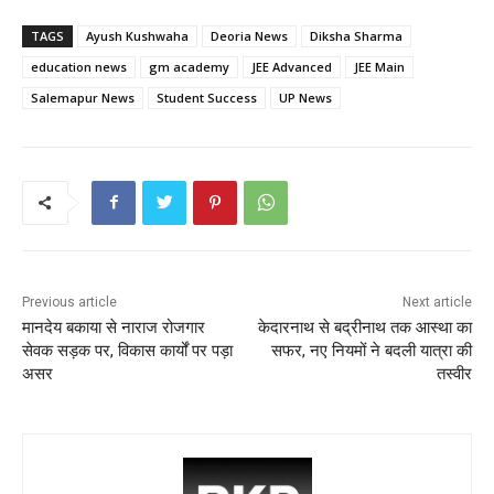
c
itt
ai
a
er
ar
TAGS
Ayush Kushwaha
Deoria News
Diksha Sharma
e
er
l
ts
e
e
education news
gm academy
JEE Advanced
JEE Main
b
A
st
Salemapur News
Student Success
UP News
o
p
o
p
k
Previous article
Next article
मानदेय बकाया से नाराज रोजगार
केदारनाथ से बद्रीनाथ तक आस्था का
सेवक सड़क पर, विकास कार्यों पर पड़ा
सफर, नए नियमों ने बदली यात्रा की
असर
तस्वीर