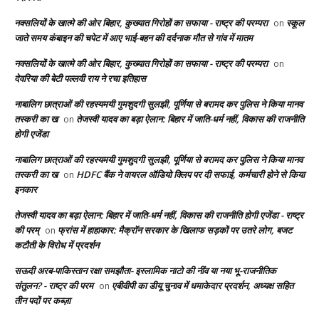
नक्सलियों के खात्मे की ओर बिहार, कुख्यात गिरोहों का सफाया - राष्ट्र की परम्परा
स्कूल
on
जाते समय कंबाइन की चपेट में आए भाई-बहन की दर्दनाक मौत से गांव में मातम
नक्सलियों के खात्मे की ओर बिहार, कुख्यात गिरोहों का सफाया - राष्ट्र की परम्परा
on
देवरिया की बेटी पल्लवी राय ने रचा इतिहास
नाबालिग छात्राओं की रहस्यमयी गुमशुदगी सुलझी, पूर्णिया से बरामद कर पुलिस ने किया मानव
तस्करी का ख
तेजस्वी यादव का बड़ा ऐलान: बिहार में जाति-धर्म नहीं, विकास की राजनीति
on
होगी एजेंडा
नाबालिग छात्राओं की रहस्यमयी गुमशुदगी सुलझी, पूर्णिया से बरामद कर पुलिस ने किया मानव
तस्करी का ख
HDFC बैंक ने वायरल ऑडियो क्लिप पर दी सफाई, कर्मचारी होने से किया
on
इनकार
तेजस्वी यादव का बड़ा ऐलान: बिहार में जाति-धर्म नहीं, विकास की राजनीति होगी एजेंडा - राष्ट्र
की परम्
फ्रांस में हाहाकार: मैक्रॉन सरकार के खिलाफ सड़कों पर उतरे लोग, बजट
on
कटौती के विरोध में प्रदर्शन
सऊदी अरब-पाकिस्तान रक्षा समझौता- इस्लामिक नाटो की नींव या नया भू-राजनीतिक
संतुलन? - राष्ट्र की परम
एबीवीपी का डीयू चुनाव में धमाकेदार प्रदर्शन, अध्यक्ष सहित
on
तीन पदों पर कब्ज़ा