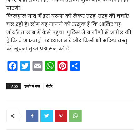
पाएगी।
फिलहाल गांव में इस घटना को लेकर तरह-तरह की चर्चाएं
चल रही हैं। लोग यह जानने को उत्सुक हैं कि आखिर यह
मोर्टार तालाब में कैसे पहुंचा। पुलिस ने ग्रामीणों से अपील की
है कि वे अफवाहों पर ध्यान न दें और किसी भी संदिग्ध वस्तु
की सूचना तुरंत प्रशासन को दें।
F
T
E
W
Pi
S
a
w
m
h
nt
h
c
itt
ai
a
er
ar
TAGS
इलाके में मचा
मोर्टार
e
er
l
ts
e
e
b
A
st
o
p
o
p
k