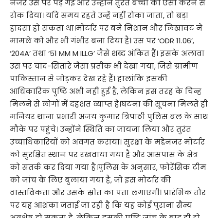
नजर उस पर पड़ गई और उन्होंने तुरंत बच्चों को ऐसा करने से
रोक दिया। यदि समय रहते उन्हें नहीं रोका जाता, तो बड़ा
हादसा हो सकता था।मोर्टार पर बने निशान और लिखावट ने
मामले को और भी गंभीर बना दिया है। उस पर ‘ODR 11.06’,
‘204A’ तथा ‘51 MM M ILLG’ जैसे शब्द अंकित हैं। इसके अलावा
उस पर चांद-सितारे जैसा प्रतीक भी देखा गया, जिसे ग्रामीण
पाकिस्तान से जोड़कर देख रहे हैं। हालांकि इसकी
आधिकारिक पुष्टि अभी नहीं हुई है, लेकिन इस तरह के चिन्ह
मिलने से लोगों में दहशत व्याप्त है।घटना की सूचना मिलते ही
मनियर थाना प्रभारी अजय कुमार त्रिपाठी पुलिस बल के साथ
मौके पर पहुंचे। उन्होंने स्थिति का जायजा लिया और तुरंत
उच्चाधिकारियों को अवगत कराया। सुरक्षा के मद्देनजर मोर्टार
को सुरक्षित स्थान पर रखवाया गया है और आसपास के क्षेत्र
को सतर्क कर दिया गया है।पुलिस के अनुसार, फोरेंसिक टीम
को जांच के लिए बुलाया गया है, जो इस मोर्टार की
वास्तविकता और उसके स्रोत का पता लगाएगी। प्रारंभिक तौर
पर यह आशंका जताई जा रही है कि यह कोई पुराना सैन्य
अवशेष हो सकता है, लेकिन इसकी पुष्टि जांच के बाद ही हो