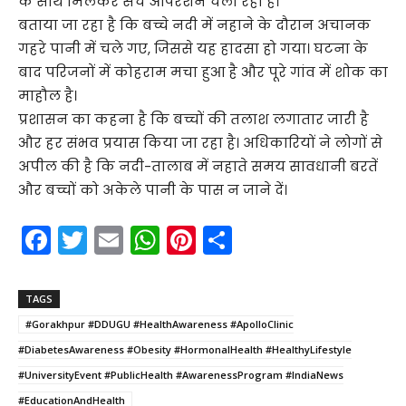
के साथ मिलकर सर्च ऑपरेशन चला रही है।
बताया जा रहा है कि बच्चे नदी में नहाने के दौरान अचानक
गहरे पानी में चले गए, जिससे यह हादसा हो गया। घटना के
बाद परिजनों में कोहराम मचा हुआ है और पूरे गांव में शोक का
माहौल है।
प्रशासन का कहना है कि बच्चों की तलाश लगातार जारी है
और हर संभव प्रयास किया जा रहा है। अधिकारियों ने लोगों से
अपील की है कि नदी-तालाब में नहाते समय सावधानी बरतें
और बच्चों को अकेले पानी के पास न जाने दें।
F
T
E
W
Pi
S
a
w
m
h
nt
h
c
itt
ai
a
er
ar
TAGS
e
er
l
ts
e
e
#Gorakhpur #DDUGU #HealthAwareness #ApolloClinic
b
A
st
#DiabetesAwareness #Obesity #HormonalHealth #HealthyLifestyle
o
p
#UniversityEvent #PublicHealth #AwarenessProgram #IndiaNews
#EducationAndHealth