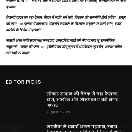
तस्करी का ख
HDFC बैंक ने वायरल ऑडियो क्लिप पर दी सफाई, कर्मचारी होने से किया
on
इनकार
तेजस्वी यादव का बड़ा ऐलान: बिहार में जाति-धर्म नहीं, विकास की राजनीति होगी एजेंडा - राष्ट्र
की परम्
फ्रांस में हाहाकार: मैक्रॉन सरकार के खिलाफ सड़कों पर उतरे लोग, बजट
on
कटौती के विरोध में प्रदर्शन
सऊदी अरब-पाकिस्तान रक्षा समझौता- इस्लामिक नाटो की नींव या नया भू-राजनीतिक
संतुलन? - राष्ट्र की परम
एबीवीपी का डीयू चुनाव में धमाकेदार प्रदर्शन, अध्यक्ष सहित
on
तीन पदों पर कब्ज़ा
EDITOR PICKS
सोनार समाज की बैठक में बड़ा फैसला,
राजू, आलोक और ओमप्रकाश बने नगर
अध्यक्ष
August 7, 2026
जनसेवा से बनाई अलग पहचान, रसड़ा