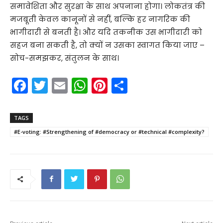
समावेशिता और सुरक्षा के साथ अपनाना होगा। लोकतंत्र की
मजबूती केवल कानूनों से नहीं, बल्कि हर नागरिक की
भागीदारी से बनती है। और यदि तकनीक उस भागीदारी को
सहज बना सकती है, तो क्यों न उसका स्वागत किया जाए –
सोच-समझकर, संतुलन के साथ।
F
T
E
W
Pi
S
a
w
m
h
nt
h
c
itt
ai
a
er
ar
TAGS
e
er
l
ts
e
e
#E-voting: #Strengthening of #democracy or #technical #complexity?
b
A
st
o
p
o
p
k