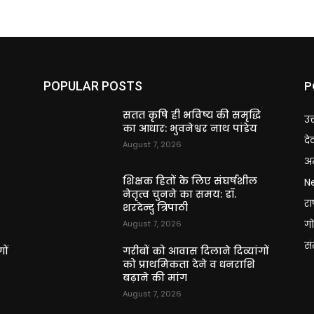
P
POPULAR POSTS
ि
सतत कृषि ही भविष्य की समृद्धि
उत
का आधार: भुवनेश्वर नाथ पांडेय
दे
August 7, 2026
अन
शिक्षक हितों के लिए संघर्षशील
N
नेतृत्व चुनने का समय: डॉ.
राष
शरदेन्दु त्रिपाठी
गो
August 7, 2026
स
ों
गरीबों को आवास दिलाने दिव्यांगों
को प्राथमिकता देने व धनराशि
बढ़ाने की मांग
August 7, 2026