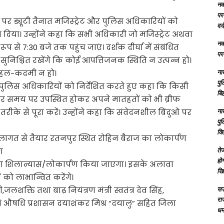
नक्
परम
र ड्यूटी तैनात मजिस्ट्रेट और पुलिस अधिकारियों को
दर्
 दिया। उन्होंने कहा कि सभी अधिकारी जो मजिस्ट्रेट अथवा
नक्
ूप से 7:30 बजे तक पहुंच जाएं। दर्शक दीर्घा में संबंधित
परम
निश्चित रखेंगे कि कोई आपत्तिजनक स्थिति न उत्पन्न हो।
ना
 चहल-कदमी न हो।
पु
नात पुलिस अधिकारियों को निर्देशित करते हुए कहा कि किसी
बिह
इंट पर समय पर उपस्थित होकर अपने मातहतों को भी ब्रीफ
ना
रीके से पूरा करें। उन्होंने कहा कि संवेदनशील बिंदुओं पर
पु
क्
 लागत से तैयार रतनपुर स्थित रोहिन बैराज का लोकार्पण
तेज
ग
होग
ा शिलान्यास/लोकार्पण किया जाएगा। इसके अलावा
खि
ं को लाभान्वित करेंगे।
सऊ
ी,जलशक्ति तथा बाढ़ नियंत्रण मंत्री स्वतंत्र देव सिंह,
रा
क्षा एवं औषधि प्रशासन दयाशंकर मिश्र “दयालु” सहित जिला
धमा