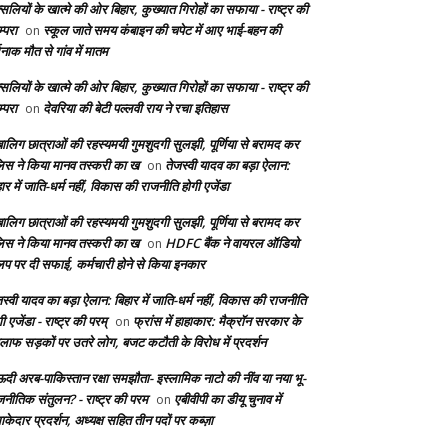
सलियों के खात्मे की ओर बिहार, कुख्यात गिरोहों का सफाया - राष्ट्र की
्परा
स्कूल जाते समय कंबाइन की चपेट में आए भाई-बहन की
on
दनाक मौत से गांव में मातम
सलियों के खात्मे की ओर बिहार, कुख्यात गिरोहों का सफाया - राष्ट्र की
्परा
देवरिया की बेटी पल्लवी राय ने रचा इतिहास
on
बालिग छात्राओं की रहस्यमयी गुमशुदगी सुलझी, पूर्णिया से बरामद कर
लिस ने किया मानव तस्करी का ख
तेजस्वी यादव का बड़ा ऐलान:
on
ार में जाति-धर्म नहीं, विकास की राजनीति होगी एजेंडा
बालिग छात्राओं की रहस्यमयी गुमशुदगी सुलझी, पूर्णिया से बरामद कर
लिस ने किया मानव तस्करी का ख
HDFC बैंक ने वायरल ऑडियो
on
लिप पर दी सफाई, कर्मचारी होने से किया इनकार
स्वी यादव का बड़ा ऐलान: बिहार में जाति-धर्म नहीं, विकास की राजनीति
ी एजेंडा - राष्ट्र की परम्
फ्रांस में हाहाकार: मैक्रॉन सरकार के
on
लाफ सड़कों पर उतरे लोग, बजट कटौती के विरोध में प्रदर्शन
दी अरब-पाकिस्तान रक्षा समझौता- इस्लामिक नाटो की नींव या नया भू-
जनीतिक संतुलन? - राष्ट्र की परम
एबीवीपी का डीयू चुनाव में
on
केदार प्रदर्शन, अध्यक्ष सहित तीन पदों पर कब्ज़ा