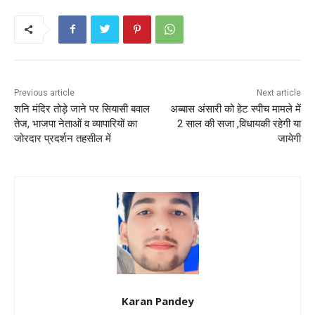
e
er
l
ts
e
e
b
A
st
o
p
o
p
k
Previous article
Next article
शनि मंदिर तोड़े जाने पर सियासी बवाल
अब्बास अंसारी को हेट स्पीच मामले में
तेज, भाजपा नेताओं व व्यापारियों का
2 साल की सजा ,विधायकी रहेगी या
जोरदार प्रदर्शन तहसील में
जायेगी
Karan Pandey