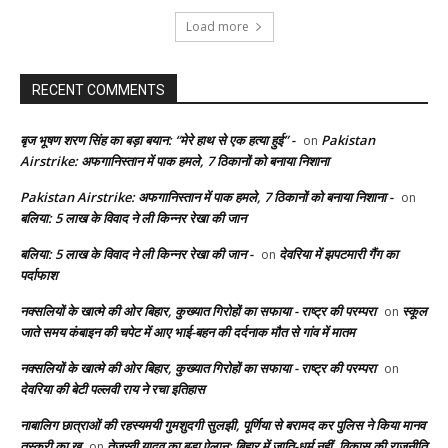
Load more
RECENT COMMENTS
बृज भूषण शरण सिंह का बड़ा बयान: “मेरे हाथ से एक हत्या हुई” -
Pakistan
on
Airstrike: अफगानिस्तान में पाक हमले, 7 ठिकानों को बनाया निशाना
Pakistan Airstrike: अफगानिस्तान में पाक हमले, 7 ठिकानों को बनाया निशाना -
on
बलिया: 5 लाख के विवाद ने ली किन्नर रेखा की जान
बलिया: 5 लाख के विवाद ने ली किन्नर रेखा की जान -
देवरिया में झपटमारी गैंग का
on
पर्दाफाश
नक्सलियों के खात्मे की ओर बिहार, कुख्यात गिरोहों का सफाया - राष्ट्र की परम्परा
स्कूल
on
जाते समय कंबाइन की चपेट में आए भाई-बहन की दर्दनाक मौत से गांव में मातम
नक्सलियों के खात्मे की ओर बिहार, कुख्यात गिरोहों का सफाया - राष्ट्र की परम्परा
on
देवरिया की बेटी पल्लवी राय ने रचा इतिहास
नाबालिग छात्राओं की रहस्यमयी गुमशुदगी सुलझी, पूर्णिया से बरामद कर पुलिस ने किया मानव
तस्करी का ख
तेजस्वी यादव का बड़ा ऐलान: बिहार में जाति-धर्म नहीं, विकास की राजनीति
on