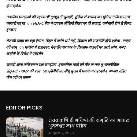
होगी एजेंडा
नाबालिग छात्राओं की रहस्यमयी गुमशुदगी सुलझी, पूर्णिया से बरामद कर पुलिस ने किया मानव
तस्करी का ख
HDFC बैंक ने वायरल ऑडियो क्लिप पर दी सफाई, कर्मचारी होने से किया
on
इनकार
तेजस्वी यादव का बड़ा ऐलान: बिहार में जाति-धर्म नहीं, विकास की राजनीति होगी एजेंडा - राष्ट्र
की परम्
फ्रांस में हाहाकार: मैक्रॉन सरकार के खिलाफ सड़कों पर उतरे लोग, बजट
on
कटौती के विरोध में प्रदर्शन
सऊदी अरब-पाकिस्तान रक्षा समझौता- इस्लामिक नाटो की नींव या नया भू-राजनीतिक
संतुलन? - राष्ट्र की परम
एबीवीपी का डीयू चुनाव में धमाकेदार प्रदर्शन, अध्यक्ष सहित
on
तीन पदों पर कब्ज़ा
EDITOR PICKS
सतत कृषि ही भविष्य की समृद्धि का आधार:
भुवनेश्वर नाथ पांडेय
August 7, 2026