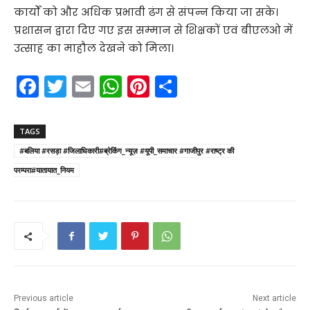
कार्यों को और अधिक प्रभावी ढंग से संपन्न किया जा सके।
प्रशासन द्वारा दिए गए इस सम्मान से शिक्षकों एवं बीएलओ में
उत्साह का माहौल देखने को मिला।
F
T
E
W
Pi
S
a
w
m
h
nt
h
c
itt
ai
a
er
ar
TAGS
e
er
l
ts
e
e
#बलिया #रसड़ा #जिलाधिकारी#ब्रेकिंग_न्यूज़ #यूपी_समाचार #गाजीपुर #राष्ट्र की
b
A
st
परम्परा#यातायात_नियम
o
p
o
p
k
Previous article
Next article