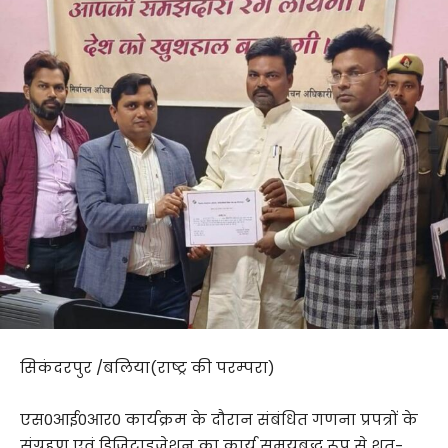
सिकंदरपुर /बलिया(राष्ट्र की परम्परा)
एस0आई0आर0 कार्यक्रम के दौरान संबंधित गणना प्रपत्रों के
संग्रहण एवं डिजिटाइजेशन का कार्य समयबद्ध रूप से शत-