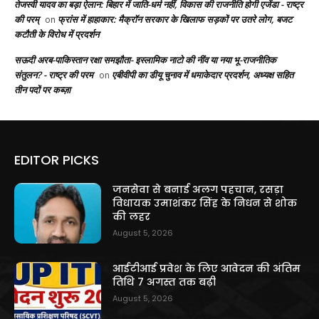
तेजस्वी यादव का बड़ा ऐलान: बिहार में जाति-धर्म नहीं, विकास की राजनीति होगी एजेंडा - राष्ट्र
की परम्
फ्रांस में हाहाकार: मैक्रॉन सरकार के खिलाफ सड़कों पर उतरे लोग, बजट
on
कटौती के विरोध में प्रदर्शन
सऊदी अरब-पाकिस्तान रक्षा समझौता- इस्लामिक नाटो की नींव या नया भू-राजनीतिक
संतुलन? - राष्ट्र की परम
एबीवीपी का डीयू चुनाव में धमाकेदार प्रदर्शन, अध्यक्ष सहित
on
तीन पदों पर कब्ज़ा
EDITOR PICKS
जनसेवा से बनाई अलग पहचान, रसड़ा
विधायक उमाशंकर सिंह के निधन से शोक
की लहर
August 5, 2026
आईटीआई प्रवेश के लिए आवेदन की अंतिम
तिथि 7 अगस्त तक बढ़ी
August 5, 2026