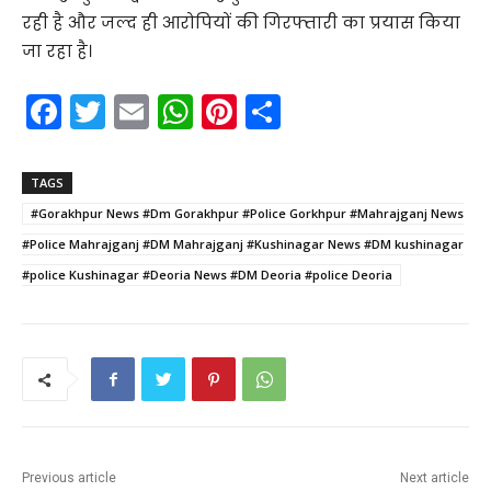
रही है और जल्द ही आरोपियों की गिरफ्तारी का प्रयास किया
जा रहा है।
F
T
E
W
Pi
S
a
w
m
h
nt
h
c
itt
ai
a
er
ar
TAGS
e
er
l
ts
e
e
#Gorakhpur News #Dm Gorakhpur #Police Gorkhpur #Mahrajganj News
b
A
st
#Police Mahrajganj #DM Mahrajganj #Kushinagar News #DM kushinagar
o
p
#police Kushinagar #Deoria News #DM Deoria #police Deoria
o
p
k
Previous article
Next article