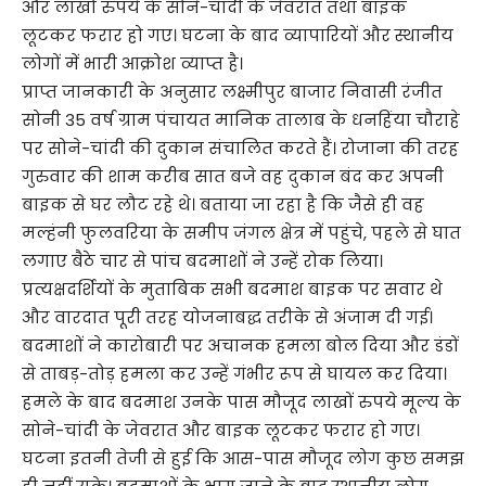
और लाखों रुपये के सोने-चांदी के जेवरात तथा बाइक
लूटकर फरार हो गए। घटना के बाद व्यापारियों और स्थानीय
लोगों में भारी आक्रोश व्याप्त है।
प्राप्त जानकारी के अनुसार लक्ष्मीपुर बाजार निवासी रंजीत
सोनी 35 वर्ष ग्राम पंचायत मानिक तालाब के धनहिंया चौराहे
पर सोने-चांदी की दुकान संचालित करते हैं। रोजाना की तरह
गुरुवार की शाम करीब सात बजे वह दुकान बंद कर अपनी
बाइक से घर लौट रहे थे। बताया जा रहा है कि जैसे ही वह
मल्हंनी फुलवरिया के समीप जंगल क्षेत्र में पहुंचे, पहले से घात
लगाए बैठे चार से पांच बदमाशों ने उन्हें रोक लिया।
प्रत्यक्षदर्शियों के मुताबिक सभी बदमाश बाइक पर सवार थे
और वारदात पूरी तरह योजनाबद्ध तरीके से अंजाम दी गई।
बदमाशों ने कारोबारी पर अचानक हमला बोल दिया और डंडों
से ताबड़-तोड़ हमला कर उन्हें गंभीर रूप से घायल कर दिया।
हमले के बाद बदमाश उनके पास मौजूद लाखों रुपये मूल्य के
सोने-चांदी के जेवरात और बाइक लूटकर फरार हो गए।
घटना इतनी तेजी से हुई कि आस-पास मौजूद लोग कुछ समझ