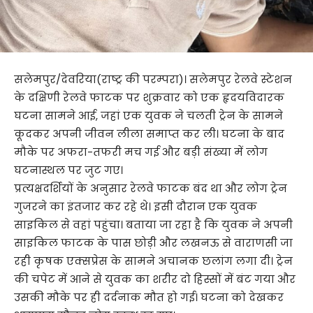
सलेमपुर/देवरिया(राष्ट्र की परम्परा)। सलेमपुर रेलवे स्टेशन
के दक्षिणी रेलवे फाटक पर शुक्रवार को एक हृदयविदारक
घटना सामने आई, जहां एक युवक ने चलती ट्रेन के सामने
कूदकर अपनी जीवन लीला समाप्त कर ली। घटना के बाद
मौके पर अफरा-तफरी मच गई और बड़ी संख्या में लोग
घटनास्थल पर जुट गए।
प्रत्यक्षदर्शियों के अनुसार रेलवे फाटक बंद था और लोग ट्रेन
गुजरने का इंतजार कर रहे थे। इसी दौरान एक युवक
साइकिल से वहां पहुंचा। बताया जा रहा है कि युवक ने अपनी
साइकिल फाटक के पास छोड़ी और लखनऊ से वाराणसी जा
रही कृषक एक्सप्रेस के सामने अचानक छलांग लगा दी। ट्रेन
की चपेट में आने से युवक का शरीर दो हिस्सों में बंट गया और
उसकी मौके पर ही दर्दनाक मौत हो गई। घटना को देखकर