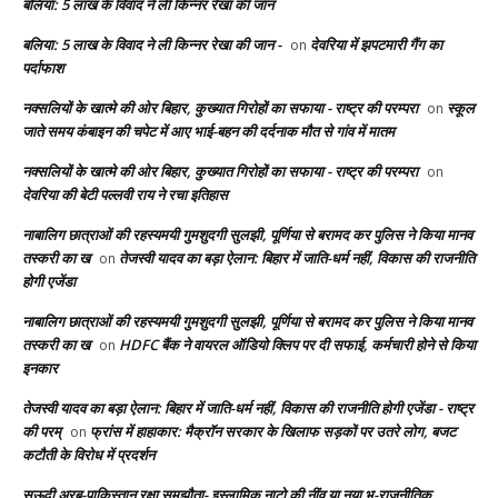
बलिया: 5 लाख के विवाद ने ली किन्नर रेखा की जान
बलिया: 5 लाख के विवाद ने ली किन्नर रेखा की जान -
देवरिया में झपटमारी गैंग का
on
पर्दाफाश
नक्सलियों के खात्मे की ओर बिहार, कुख्यात गिरोहों का सफाया - राष्ट्र की परम्परा
स्कूल
on
जाते समय कंबाइन की चपेट में आए भाई-बहन की दर्दनाक मौत से गांव में मातम
नक्सलियों के खात्मे की ओर बिहार, कुख्यात गिरोहों का सफाया - राष्ट्र की परम्परा
on
देवरिया की बेटी पल्लवी राय ने रचा इतिहास
नाबालिग छात्राओं की रहस्यमयी गुमशुदगी सुलझी, पूर्णिया से बरामद कर पुलिस ने किया मानव
तस्करी का ख
तेजस्वी यादव का बड़ा ऐलान: बिहार में जाति-धर्म नहीं, विकास की राजनीति
on
होगी एजेंडा
नाबालिग छात्राओं की रहस्यमयी गुमशुदगी सुलझी, पूर्णिया से बरामद कर पुलिस ने किया मानव
तस्करी का ख
HDFC बैंक ने वायरल ऑडियो क्लिप पर दी सफाई, कर्मचारी होने से किया
on
इनकार
तेजस्वी यादव का बड़ा ऐलान: बिहार में जाति-धर्म नहीं, विकास की राजनीति होगी एजेंडा - राष्ट्र
की परम्
फ्रांस में हाहाकार: मैक्रॉन सरकार के खिलाफ सड़कों पर उतरे लोग, बजट
on
कटौती के विरोध में प्रदर्शन
सऊदी अरब-पाकिस्तान रक्षा समझौता- इस्लामिक नाटो की नींव या नया भू-राजनीतिक