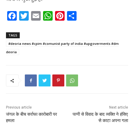
F
T
E
W
Pi
S
a
w
m
h
nt
h
c
itt
ai
a
er
ar
TAGS
e
er
l
ts
e
e
#deoria news #cpim #comunist party of india #upgoverments #dm
b
A
st
deoria
o
p
o
p
k
Previous article
Next article
जंगल के बीच सर्राफा कारोबारी पर
पत्नी से विवाद के बाद व्यक्ति ने हंसिए
हमला
से काटा अपना गला