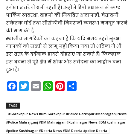
हमेशा खतरे में बनी रहती है। उन्होंने डिपो प्रशासन से स्पष्ट
पार्किंग व्यवस्था, वाहनों की नियंत्रित आवाजाही, चेतावनी
संकेतक बोर्ड तथा सीसीटीवी निगरानी व्यवस्था मजबूत करने
की मांग की है।
स्थानीय नागरिकों का कहना है कि यदि समय रहते सुरक्षा
मानकों को सख्ती से लागू नहीं किया गया तो भविष्य में भी
इस तरह के दर्दनाक हादसे दोहराए जा सकते हैं। फिलहाल
इस घटना से पूरे क्षेत्र में शोक और संवेदना का माहौल बना
हुआ है।
F
T
E
W
Pi
S
a
w
m
h
nt
h
c
itt
ai
a
er
ar
TAGS
e
er
l
ts
e
e
#Gorakhpur News #Dm Gorakhpur #Police Gorkhpur #Mahrajganj News
b
A
st
#Police Mahrajganj #DM Mahrajgan #Kushinagar News #DM kushinagar
o
p
#police Kushinagar #Deoria News #DM Deoria #police Deoria