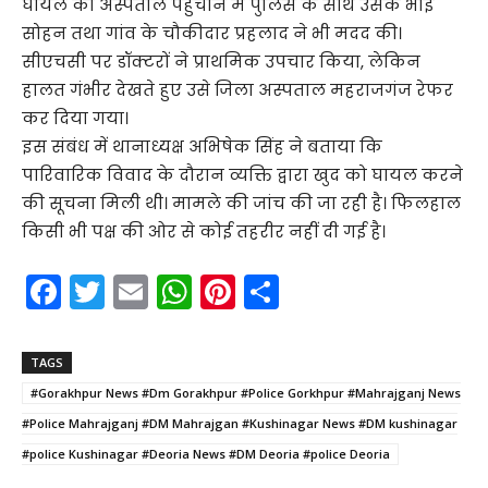
घायल को अस्पताल पहुंचाने में पुलिस के साथ उसके भाई
सोहन तथा गांव के चौकीदार प्रहलाद ने भी मदद की।
सीएचसी पर डॉक्टरों ने प्राथमिक उपचार किया, लेकिन
हालत गंभीर देखते हुए उसे जिला अस्पताल महराजगंज रेफर
कर दिया गया।
इस संबंध में थानाध्यक्ष अभिषेक सिंह ने बताया कि
पारिवारिक विवाद के दौरान व्यक्ति द्वारा खुद को घायल करने
की सूचना मिली थी। मामले की जांच की जा रही है। फिलहाल
किसी भी पक्ष की ओर से कोई तहरीर नहीं दी गई है।
F
T
E
W
Pi
S
a
w
m
h
nt
h
c
itt
ai
a
er
ar
TAGS
e
er
l
ts
e
e
#Gorakhpur News #Dm Gorakhpur #Police Gorkhpur #Mahrajganj News
b
A
st
#Police Mahrajganj #DM Mahrajgan #Kushinagar News #DM kushinagar
o
p
#police Kushinagar #Deoria News #DM Deoria #police Deoria