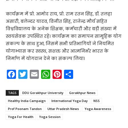
कार्यक्रम में प्रो. आमोद राय, प्रो. राम रतन सिंह, डॉ. तलहा
अंसारी, बलेन्दर यादव, विनीत सिंह, राजेन्द्र मौर्य सहित
विश्वविद्यालय के अनेक शिक्षक, कर्मचारी और बड़ी संख्या में
स्वयंसेवक उपस्थित रहे। कार्यक्रम का समापन सामूहिक योग
संकल्प के साथ हुआ, जिसमें सभी प्रतिभागियों ने नियमित
योगाभ्यास कर स्वस्थ, सशक्त और आत्मनिर्भर भारत के
निर्माण में योगदान देने का संकल्प लिया।
F
T
E
W
Pi
S
a
w
m
h
nt
h
c
itt
ai
a
er
ar
TAGS
DDU Gorakhpur University
Gorakhpur News
e
er
l
ts
e
e
Healthy India Campaign
International Yoga Day
NSS
b
A
st
Prof Poonam Tandon
Uttar Pradesh News
Yoga Awareness
o
p
Yoga For Health
Yoga Session