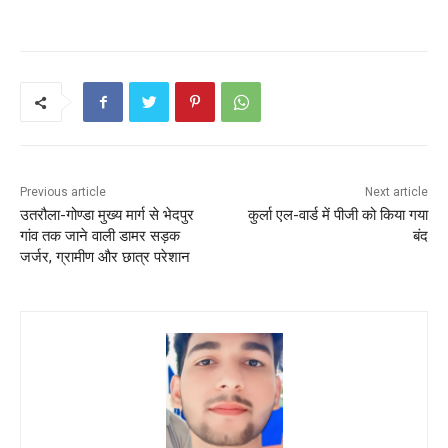
a
w
m
h
nt
h
c
itt
ai
a
er
ar
e
er
l
ts
e
e
b
A
st
o
p
o
p
k
Previous article
Next article
उतरौला-गोण्डा मुख्य मार्ग से भेदपुर
कुर्ला एल-वार्ड में पीजी को किया गया
गांव तक जाने वाली डामर सड़क
बंद
जर्जर, ग्रामीण और छात्र परेशान