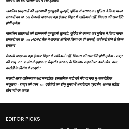
देवरिया की बेटी पल्लवी राय ने रचा इतिहास
नाबालिग छात्राओं की रहस्यमयी गुमशुदगी सुलझी, पूर्णिया से बरामद कर पुलिस ने किया मानव
तस्करी का ख
तेजस्वी यादव का बड़ा ऐलान: बिहार में जाति-धर्म नहीं, विकास की राजनीति
on
होगी एजेंडा
नाबालिग छात्राओं की रहस्यमयी गुमशुदगी सुलझी, पूर्णिया से बरामद कर पुलिस ने किया मानव
तस्करी का ख
HDFC बैंक ने वायरल ऑडियो क्लिप पर दी सफाई, कर्मचारी होने से किया
on
इनकार
तेजस्वी यादव का बड़ा ऐलान: बिहार में जाति-धर्म नहीं, विकास की राजनीति होगी एजेंडा - राष्ट्र
की परम्
फ्रांस में हाहाकार: मैक्रॉन सरकार के खिलाफ सड़कों पर उतरे लोग, बजट
on
कटौती के विरोध में प्रदर्शन
सऊदी अरब-पाकिस्तान रक्षा समझौता- इस्लामिक नाटो की नींव या नया भू-राजनीतिक
संतुलन? - राष्ट्र की परम
एबीवीपी का डीयू चुनाव में धमाकेदार प्रदर्शन, अध्यक्ष सहित
on
तीन पदों पर कब्ज़ा
EDITOR PICKS