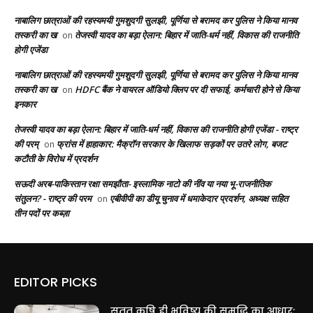
नाबालिग छात्राओं की रहस्यमयी गुमशुदगी सुलझी, पूर्णिया से बरामद कर पुलिस ने किया मानव
तस्करी का ख
तेजस्वी यादव का बड़ा ऐलान: बिहार में जाति-धर्म नहीं, विकास की राजनीति
on
होगी एजेंडा
नाबालिग छात्राओं की रहस्यमयी गुमशुदगी सुलझी, पूर्णिया से बरामद कर पुलिस ने किया मानव
तस्करी का ख
HDFC बैंक ने वायरल ऑडियो क्लिप पर दी सफाई, कर्मचारी होने से किया
on
इनकार
तेजस्वी यादव का बड़ा ऐलान: बिहार में जाति-धर्म नहीं, विकास की राजनीति होगी एजेंडा - राष्ट्र
की परम्
फ्रांस में हाहाकार: मैक्रॉन सरकार के खिलाफ सड़कों पर उतरे लोग, बजट
on
कटौती के विरोध में प्रदर्शन
सऊदी अरब-पाकिस्तान रक्षा समझौता- इस्लामिक नाटो की नींव या नया भू-राजनीतिक
संतुलन? - राष्ट्र की परम
एबीवीपी का डीयू चुनाव में धमाकेदार प्रदर्शन, अध्यक्ष सहित
on
तीन पदों पर कब्ज़ा
EDITOR PICKS
सतत कृषि ही भविष्य की समृद्धि का आधार: