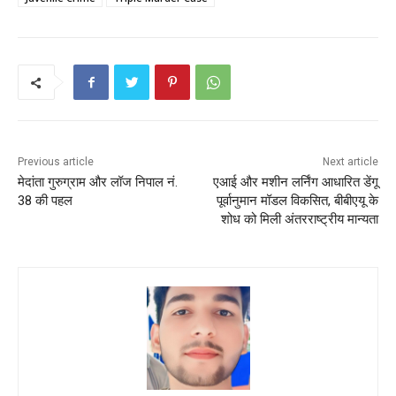
e
er
l
ts
e
e
b
A
st
o
p
o
p
k
Previous article
Next article
मेदांता गुरुग्राम और लॉज निपाल नं.
एआई और मशीन लर्निंग आधारित डेंगू
38 की पहल
पूर्वानुमान मॉडल विकसित, बीबीएयू के
शोध को मिली अंतरराष्ट्रीय मान्यता