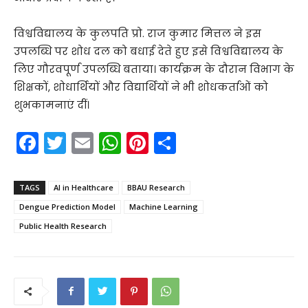
विश्वविद्यालय के कुलपति प्रो. राज कुमार मित्तल ने इस
उपलब्धि पर शोध दल को बधाई देते हुए इसे विश्वविद्यालय के
लिए गौरवपूर्ण उपलब्धि बताया। कार्यक्रम के दौरान विभाग के
शिक्षकों, शोधार्थियों और विद्यार्थियों ने भी शोधकर्ताओं को
शुभकामनाएं दीं।
F
T
E
W
Pi
S
a
w
m
h
nt
h
c
itt
ai
a
er
ar
TAGS
AI in Healthcare
BBAU Research
e
er
l
ts
e
e
Dengue Prediction Model
Machine Learning
b
A
st
Public Health Research
o
p
o
p
k