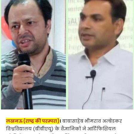
लखनऊ (राष्ट्र की परम्परा)
।
बाबासाहेब भीमराव अम्बेडकर
विश्वविद्यालय (बीबीएयू) के वैज्ञानिकों ने आर्टिफिशियल