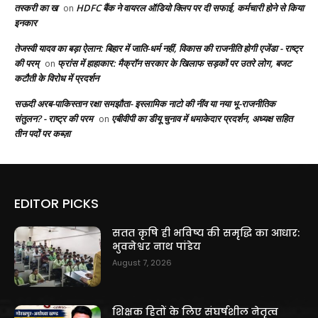
तस्करी का ख
HDFC बैंक ने वायरल ऑडियो क्लिप पर दी सफाई, कर्मचारी होने से किया
on
इनकार
तेजस्वी यादव का बड़ा ऐलान: बिहार में जाति-धर्म नहीं, विकास की राजनीति होगी एजेंडा - राष्ट्र
की परम्
फ्रांस में हाहाकार: मैक्रॉन सरकार के खिलाफ सड़कों पर उतरे लोग, बजट
on
कटौती के विरोध में प्रदर्शन
सऊदी अरब-पाकिस्तान रक्षा समझौता- इस्लामिक नाटो की नींव या नया भू-राजनीतिक
संतुलन? - राष्ट्र की परम
एबीवीपी का डीयू चुनाव में धमाकेदार प्रदर्शन, अध्यक्ष सहित
on
तीन पदों पर कब्ज़ा
EDITOR PICKS
सतत कृषि ही भविष्य की समृद्धि का आधार:
भुवनेश्वर नाथ पांडेय
August 7, 2026
शिक्षक हितों के लिए संघर्षशील नेतृत्व