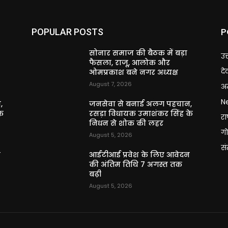
P
POPULAR POSTS
सोनार समाज की बैठक में बड़ा
उत
फैसला, राजू, आलोक और
दे
ओमप्रकाश बने नगर अध्यक्ष
August 7, 2026
अन
N
,
जनसेवा से बनाई अलग पहचान,
े
रसड़ा विधायक उमाशंकर सिंह के
राष
निधन से शोक की लहर
गो
August 5, 2026
स
न
आईटीआई प्रवेश के लिए आवेदन
की अंतिम तिथि 7 अगस्त तक
बढ़ी
August 5, 2026