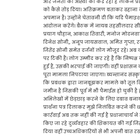
और जनता की आस्था का केंद्र रहा है लेकिन प
को कैसे तोड़ दिया। अतिक्रमण बताकर ढहाना 
अपमान है। उन्होंने चेतावनी दी कि यदि पैमाइश 
आंदोलन करेंगे। बैठक में नायब तहसीलदार सीपी
प्रयाग चौहान, आकाश तिवारी, मनोज मोदनवा
दिनेश सोनी,, अनूप जायसवाल, अमित गुप्ता, रमे
जितेंद्र सोनी समेत दर्जनों लोग मौजूद रहे। अ
पर टिकी हैं। लोग उम्मीद कर रहे हैं कि निष्
हुई है, उसकी भरपाई की जाएगी। वहीं प्रशासन का
पूरा मामला निपटाया जाएगा। ब्यन्तानंद संस्कृत
कि प्रबंधक द्वारा जानबूझकर मामले को तूल दि
जमीन है जिसकी पूर्व में भी पैमाईस हो चुकी ह
अभिलेखों में छेड़छाड़ करने के लिए दबाव बनाय
प्रार्थना पत्र दिलाकर मुझे निलंबित करने की
कार्रवाई अब तक नहीं की गई है प्रधानाचार्य ने 
किए जा रहे दुर्व्यवहार की शिकायत की गई ज
दिया वहीं उच्चअधिकारियों से भी अपनी बात 