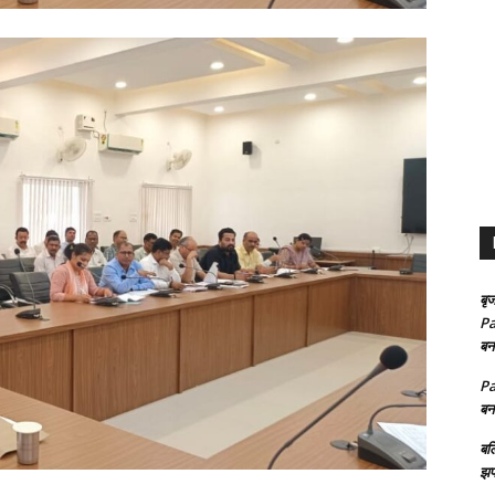
बृज
Pa
बन
Pa
बन
बल
झप