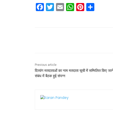
F
T
E
W
Pi
S
a
w
m
h
nt
h
c
itt
ai
a
er
ar
e
er
l
ts
e
e
b
A
st
Share
o
p
o
p
k
Previous article
दिव्यांग मतदाताओं का नाम मतदाता सूची में सम्मिलित किए जान
संबंध में बैठक हुई संपन्न