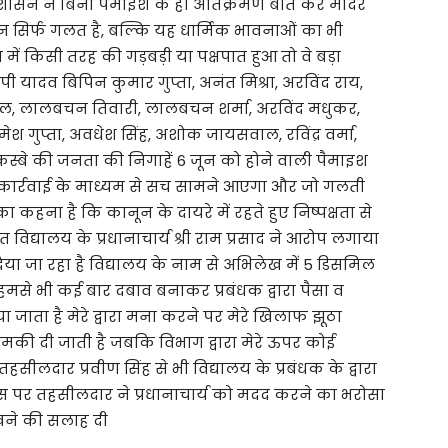
्रशासन ने बिना पैमाइश के ही अतिक्रमण बात कर मंदिर
न सिर्फ गलत है, बल्कि यह धार्मिक भावनाओं का भी
में किसी तरह की गड़बड़ी या पक्षपात हुआ तो वे बड़ा
 यादव बिपिन कुमार गुप्ता, अनंत मिश्रा, अरविंद राय,
ल, लालबचन तिवारी, लालबचन शर्मा, अरविंद मधुकर,
श गुप्ता, अवधेश सिंह, अशोक जायसवाल, रविंद्र वर्मा,
ब कस्बे की जनता की निगाहें 6 जून को होने वाली पैमाइश
पक्ष कार्रवाई के माध्यम से सच सामने आएगा और जो गलती
 कहना है कि कानून के दायरे में रहते हुए निष्पक्षता से
 विद्यालय के प्रधानाचार्य श्री राम प्रसाद ने आरोप लगाया
या जा रहा है विद्यालय के नाम से अभिलेख में 5 डिसमिल
ै हमसे भी कई बार दबाव बनाकर प्रबंधक द्वारा पैसा व
ा जाता है मेरे द्वारा मना करने पर मेरे खिलाफ झूठा
 धमकी दी जाती है जबकि विभाग द्वारा मेरे ऊपर कोई
तहसीलदार प्रवीण सिंह से भी विद्यालय के प्रबंधक के द्वारा
िस पर तहसीलदार ने प्रधानाचार्य को मदद करने का भरोसा
रखने की सलाह दी