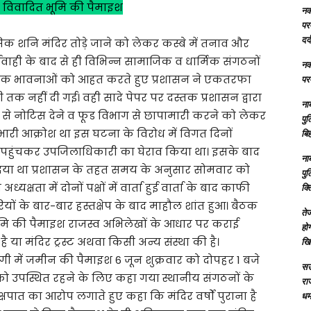
 विवादित भूमि की पैमाइश
नक्
परम
दर्
िक शनि मंदिर तोड़े जाने को लेकर कस्बे में तनाव और
वाही के बाद से ही विभिन्न सामाजिक व धार्मिक संगठनों
नक्
ार्मिक भावनाओं को आहत करते हुए प्रशासन ने एकतरफा
परम
री तक नहीं दी गई। वही सादे पेपर पर दस्तक प्रशासन द्वारा
ना
 से नोटिस देने व फूड विभाग से छापामारी करने को लेकर
पु
में भारी आक्रोश था इस घटना के विरोध में विगत दिनों
बिह
 में पहुंचकर उपजिलाधिकारी का घेराव किया था। इसके बाद
ना
 दिया था प्रशासन के तहत समय के अनुसार सोमवार को
पु
्षता में दोनों पक्षों में वार्ता हुई वार्ता के बाद काफी
क्
ियों के बार-बार हस्तक्षेप के बाद माहौल शांत हुआ। बैठक
तेज
भूमि की पैमाइश राजस्व अभिलेखों के आधार पर कराई
होग
 या मंदिर ट्रस्ट अथवा किसी अन्य संस्था की है।
खि
ूदगी में जमीन की पैमाइश 6 जून शुक्रवार को दोपहर 1 बजे
सऊ
 को उपस्थित रहने के लिए कहा गया स्थानीय संगठनों के
रा
क्षपात का आरोप लगाते हुए कहा कि मंदिर वर्षों पुराना है
धमा