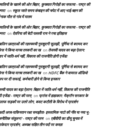
सलियों के खात्मे की ओर बिहार, कुख्यात गिरोहों का सफाया - राष्ट्र की
्परा
स्कूल जाते समय कंबाइन की चपेट में आए भाई-बहन की
on
दनाक मौत से गांव में मातम
सलियों के खात्मे की ओर बिहार, कुख्यात गिरोहों का सफाया - राष्ट्र की
्परा
देवरिया की बेटी पल्लवी राय ने रचा इतिहास
on
बालिग छात्राओं की रहस्यमयी गुमशुदगी सुलझी, पूर्णिया से बरामद कर
लिस ने किया मानव तस्करी का ख
तेजस्वी यादव का बड़ा ऐलान:
on
ार में जाति-धर्म नहीं, विकास की राजनीति होगी एजेंडा
बालिग छात्राओं की रहस्यमयी गुमशुदगी सुलझी, पूर्णिया से बरामद कर
लिस ने किया मानव तस्करी का ख
HDFC बैंक ने वायरल ऑडियो
on
लिप पर दी सफाई, कर्मचारी होने से किया इनकार
स्वी यादव का बड़ा ऐलान: बिहार में जाति-धर्म नहीं, विकास की राजनीति
ी एजेंडा - राष्ट्र की परम्
फ्रांस में हाहाकार: मैक्रॉन सरकार के
on
लाफ सड़कों पर उतरे लोग, बजट कटौती के विरोध में प्रदर्शन
दी अरब-पाकिस्तान रक्षा समझौता- इस्लामिक नाटो की नींव या नया भू-
जनीतिक संतुलन? - राष्ट्र की परम
एबीवीपी का डीयू चुनाव में
on
केदार प्रदर्शन, अध्यक्ष सहित तीन पदों पर कब्ज़ा