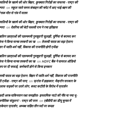
सलियों के खात्मे की ओर बिहार, कुख्यात गिरोहों का सफाया - राष्ट्र की
्परा
स्कूल जाते समय कंबाइन की चपेट में आए भाई-बहन की
on
दनाक मौत से गांव में मातम
सलियों के खात्मे की ओर बिहार, कुख्यात गिरोहों का सफाया - राष्ट्र की
्परा
देवरिया की बेटी पल्लवी राय ने रचा इतिहास
on
बालिग छात्राओं की रहस्यमयी गुमशुदगी सुलझी, पूर्णिया से बरामद कर
लिस ने किया मानव तस्करी का ख
तेजस्वी यादव का बड़ा ऐलान:
on
ार में जाति-धर्म नहीं, विकास की राजनीति होगी एजेंडा
बालिग छात्राओं की रहस्यमयी गुमशुदगी सुलझी, पूर्णिया से बरामद कर
लिस ने किया मानव तस्करी का ख
HDFC बैंक ने वायरल ऑडियो
on
लिप पर दी सफाई, कर्मचारी होने से किया इनकार
स्वी यादव का बड़ा ऐलान: बिहार में जाति-धर्म नहीं, विकास की राजनीति
ी एजेंडा - राष्ट्र की परम्
फ्रांस में हाहाकार: मैक्रॉन सरकार के
on
लाफ सड़कों पर उतरे लोग, बजट कटौती के विरोध में प्रदर्शन
दी अरब-पाकिस्तान रक्षा समझौता- इस्लामिक नाटो की नींव या नया भू-
जनीतिक संतुलन? - राष्ट्र की परम
एबीवीपी का डीयू चुनाव में
on
केदार प्रदर्शन, अध्यक्ष सहित तीन पदों पर कब्ज़ा