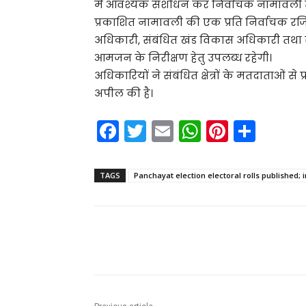
में आवश्यक संशोधन कर निर्वाचक नामावली त
प्रकाशित नामावली की एक प्रति निर्वाचक रज
अधिकारी, संबंधित खंड विकास अधिकारी तथा संबं
आमजन के निरीक्षण हेतु उपलब्ध रहेगी।
अधिकारियों ने संबंधित क्षेत्रों के मतदाता
अपील की है।
F
T
E
W
Pi
S
a
w
m
h
nt
h
c
itt
ai
a
er
ar
TAGS
Panchayat election electoral rolls published; 
e
er
l
ts
e
e
b
A
st
o
p
Share
o
p
k