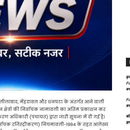
बृज
Pa
बन
Pa
लाबाद, मेंहदावल और धनघटा के अंतर्गत आने वाली
बन
चन क्षेत्रों की निर्वाचक नामावली का अंतिम प्रकाशन कर
बल
रण अधिकारी (पंचायत) द्वारा जारी सूचना में दी गई है।
झप
निर्वाचक रजिस्ट्रीकरण) नियमावली-1994 के तहत आलेख्य