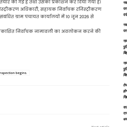
ैयार की गई है तथा उसका प्रकाशन कर दिया गया है।
नक्
परम
िस्ट्रीकरण अधिकारी, सहायक निर्वाचक रजिस्ट्रीकरण
दर्
धित ग्राम पंचायत कार्यालयों में 10 जून 2026 से
नक्
परम
ओं से प्रकाशित निर्वाचक नामावली का अवलोकन करने की
ना
पु
बिह
ना
पु
inspection begins.
क्
तेज
होग
खि
सऊ
रा
धमा