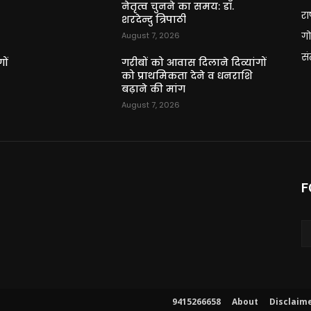
नेतृत्व चुनने का समय: डॉ.
राष
शरदेन्दु त्रिपाठी
गो
August 7, 2026
स
ों
गरीबों को आवास दिलाने दिव्यांगों
को प्राथमिकता देने व धनराशि
बढ़ाने की मांग
August 7, 2026
F
9415266658
About
Disclaim