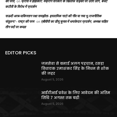
की परम्
फ्रांस में हाहाकार: मैक्रॉन सरकार के खिलाफ सड़कों पर उतरे लोग, बजट
on
कटौती के विरोध में प्रदर्शन
सऊदी अरब-पाकिस्तान रक्षा समझौता- इस्लामिक नाटो की नींव या नया भू-राजनीतिक
संतुलन? - राष्ट्र की परम
एबीवीपी का डीयू चुनाव में धमाकेदार प्रदर्शन, अध्यक्ष सहित
on
तीन पदों पर कब्ज़ा
EDITOR PICKS
जनसेवा से बनाई अलग पहचान, रसड़ा
विधायक उमाशंकर सिंह के निधन से शोक
की लहर
August 5, 2026
आईटीआई प्रवेश के लिए आवेदन की अंतिम
तिथि 7 अगस्त तक बढ़ी
August 5, 2026