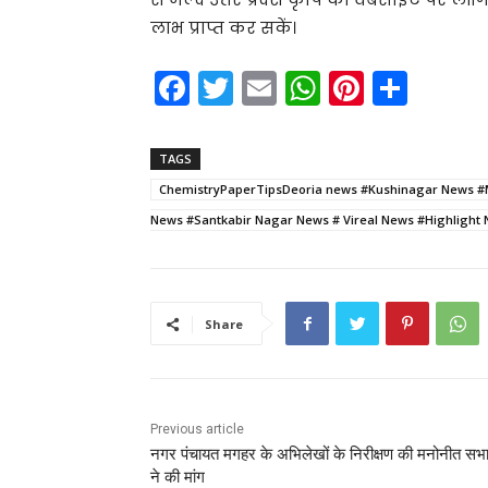
लाभ प्राप्त कर सकें।
F
T
E
W
Pi
S
a
w
m
h
nt
h
c
itt
ai
a
er
ar
TAGS
e
er
l
ts
e
e
ChemistryPaperTipsDeoria news #Kushinagar News #
b
A
st
News #Santkabir Nagar News # Vireal News #Highlight
o
p
o
p
k
Share
Previous article
नगर पंचायत मगहर के अभिलेखों के निरीक्षण की मनोनीत स
ने की मांग