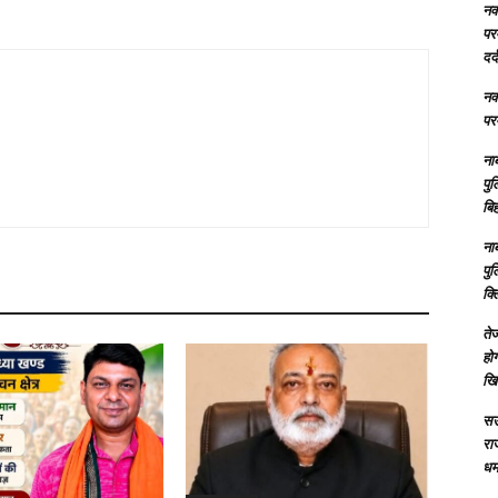
नक्
परम
दर्
नक्
परम
ना
पु
बिह
ना
पु
क्
तेज
होग
खि
सऊ
रा
धमा