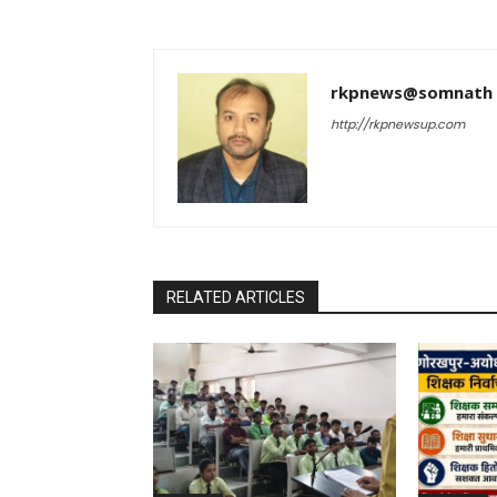
rkpnews@somnath
http://rkpnewsup.com
RELATED ARTICLES