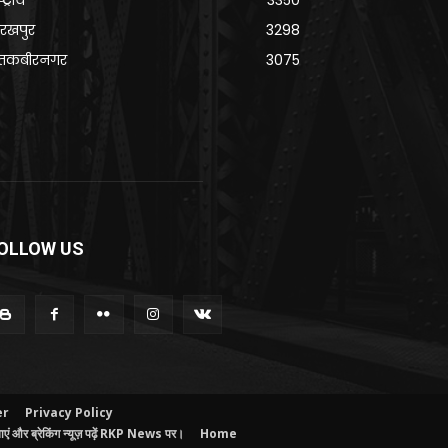
्ट्रीय
3350
रखपुर
3298
ंतकबीरनगर
3075
OLLOW US
er
Privacy Policy
ं और ब्रेकिंग न्यूज़ पढ़ें RKP News पर।
Home