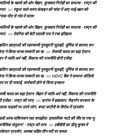
सलियों के खात्मे की ओर बिहार, कुख्यात गिरोहों का सफाया - राष्ट्र की
्परा
स्कूल जाते समय कंबाइन की चपेट में आए भाई-बहन की
on
दनाक मौत से गांव में मातम
सलियों के खात्मे की ओर बिहार, कुख्यात गिरोहों का सफाया - राष्ट्र की
्परा
देवरिया की बेटी पल्लवी राय ने रचा इतिहास
on
बालिग छात्राओं की रहस्यमयी गुमशुदगी सुलझी, पूर्णिया से बरामद कर
लिस ने किया मानव तस्करी का ख
तेजस्वी यादव का बड़ा ऐलान:
on
ार में जाति-धर्म नहीं, विकास की राजनीति होगी एजेंडा
बालिग छात्राओं की रहस्यमयी गुमशुदगी सुलझी, पूर्णिया से बरामद कर
लिस ने किया मानव तस्करी का ख
HDFC बैंक ने वायरल ऑडियो
on
लिप पर दी सफाई, कर्मचारी होने से किया इनकार
स्वी यादव का बड़ा ऐलान: बिहार में जाति-धर्म नहीं, विकास की राजनीति
ी एजेंडा - राष्ट्र की परम्
फ्रांस में हाहाकार: मैक्रॉन सरकार के
on
लाफ सड़कों पर उतरे लोग, बजट कटौती के विरोध में प्रदर्शन
दी अरब-पाकिस्तान रक्षा समझौता- इस्लामिक नाटो की नींव या नया भू-
जनीतिक संतुलन? - राष्ट्र की परम
एबीवीपी का डीयू चुनाव में
on
केदार प्रदर्शन, अध्यक्ष सहित तीन पदों पर कब्ज़ा