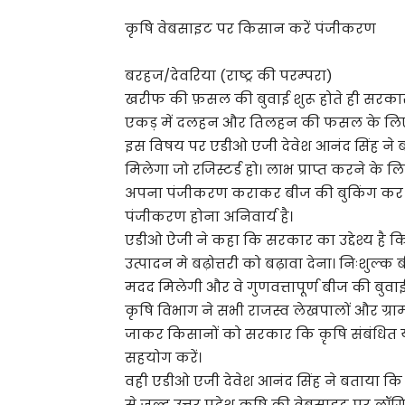
कृषि वेबसाइट पर किसान करें पंजीकरण
बरहज/देवरिया (राष्ट्र की परम्परा)
खरीफ की फ़सल की बुवाई शुरू होते ही सरकार 
एकड़ में दलहन और तिलहन की फसल के लिए न
इस विषय पर एडीओ एजी देवेश आनंद सिंह न
मिलेगा जो रजिस्टर्ड हो। लाभ प्राप्त करने क
अपना पंजीकरण कराकर बीज की बुकिंग कर स
पंजीकरण होना अनिवार्य है।
एडीओ ऐजी ने कहा कि सरकार का उद्देश्य 
उत्पादन मे बढ़ोत्तरी को बढ़ावा देना। निःशुल
मदद मिलेगी और वे गुणवत्तापूर्ण बीज की बुवा
कृषि विभाग ने सभी राजस्व लेखपालों और ग्राम प
जाकर किसानों को सरकार कि क़ृषि संबंधित
सहयोग करें।
वही एडीओ एजी देवेश आनंद सिंह ने बताया कि क
से जल्द उत्तर प्रदेश कृषि की वेबसाइट पर 