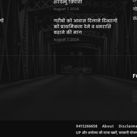
राष
शरदेन्दु त्रिपाठी
गो
August 7, 2026
स
ों
गरीबों को आवास दिलाने दिव्यांगों
को प्राथमिकता देने व धनराशि
बढ़ाने की मांग
August 7, 2026
F
9415266658
About
Disclaim
UP और अयोध्या की ताजा खबरें, सरकारी योजनाए