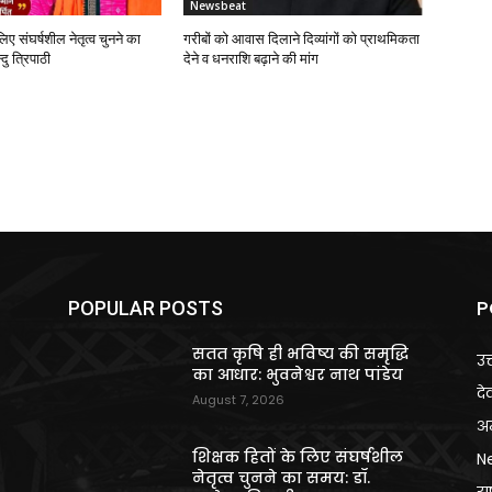
Newsbeat
लिए संघर्षशील नेतृत्व चुनने का
गरीबों को आवास दिलाने दिव्यांगों को प्राथमिकता
दु त्रिपाठी
देने व धनराशि बढ़ाने की मांग
P
POPULAR POSTS
ि
सतत कृषि ही भविष्य की समृद्धि
उत
का आधार: भुवनेश्वर नाथ पांडेय
दे
August 7, 2026
अन
शिक्षक हितों के लिए संघर्षशील
N
नेतृत्व चुनने का समय: डॉ.